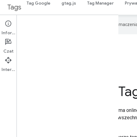
Tag Google
gtag.js
Tag Manager
Prywa
Tags
Google używa technologii AI do tłumaczeni
Informacje
Czat
Interfejs API
Centrum edukacji Tag
Tag Platform Center Learning to interaktywna platforma onlin
wszechstronne i sprawiedliwe treści edukacyjne powszechn
globalnej społeczności użytkowników.