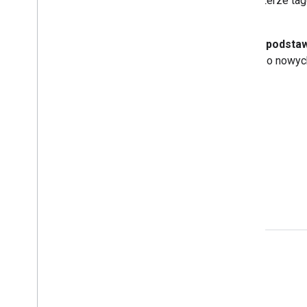
Użytkownicy mogą dowiedzieć się więcej o Menedżerze tag
ścieżek szkoleniowych
Rozpocznij naszą pierwszą ścieżkę szkoleniową –
podstaw
serwera
– bądź na bieżąco z nowymi informacjami o nowyc
Podstawy tagowania po stronie serwera
Komunikacja
Google Developer Program
Google Developer Groups