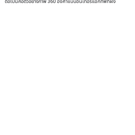
ต่อไปนี้คือตัวอย่างภาพ 360 องศาแบบอินเทอร์แอกทีฟที่ฝัง