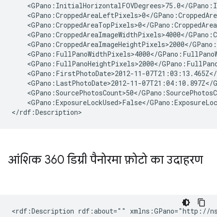
    <GPano:InitialHorizontalFOVDegrees>75.0</GPano:I
    <GPano:CroppedAreaLeftPixels>0</GPano:CroppedAre
    <GPano:CroppedAreaTopPixels>0</GPano:CroppedArea
    <GPano:CroppedAreaImageWidthPixels>4000</GPano:C
    <GPano:CroppedAreaImageHeightPixels>2000</GPano:
    <GPano:FullPanoWidthPixels>4000</GPano:FullPanoW
    <GPano:FullPanoHeightPixels>2000</GPano:FullPano
    <GPano:FirstPhotoDate>2012-11-07T21:03:13.465Z</
    <GPano:LastPhotoDate>2012-11-07T21:04:10.897Z</G
    <GPano:SourcePhotosCount>50</GPano:SourcePhotosCo
    <GPano:ExposureLockUsed>False</GPano:ExposureLoc
</rdf:Description>
आंशिक 360 डिग्री पैनोरमा फ़ोटो का उदाहरण
<rdf:Description rdf:about="" xmlns:GPano="http://ns