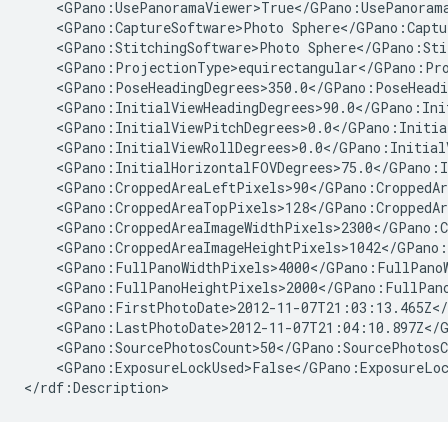
    <GPano:UsePanoramaViewer>True</GPano:UsePanorama
    <GPano:CaptureSoftware>Photo Sphere</GPano:Captur
    <GPano:StitchingSoftware>Photo Sphere</GPano:Stit
    <GPano:ProjectionType>equirectangular</GPano:Pro
    <GPano:PoseHeadingDegrees>350.0</GPano:PoseHeadin
    <GPano:InitialViewHeadingDegrees>90.0</GPano:Init
    <GPano:InitialViewPitchDegrees>0.0</GPano:Initial
    <GPano:InitialViewRollDegrees>0.0</GPano:InitialV
    <GPano:InitialHorizontalFOVDegrees>75.0</GPano:I
    <GPano:CroppedAreaLeftPixels>90</GPano:CroppedAr
    <GPano:CroppedAreaTopPixels>128</GPano:CroppedAr
    <GPano:CroppedAreaImageWidthPixels>2300</GPano:C
    <GPano:CroppedAreaImageHeightPixels>1042</GPano:
    <GPano:FullPanoWidthPixels>4000</GPano:FullPanoW
    <GPano:FullPanoHeightPixels>2000</GPano:FullPano
    <GPano:FirstPhotoDate>2012-11-07T21:03:13.465Z</
    <GPano:LastPhotoDate>2012-11-07T21:04:10.897Z</G
    <GPano:SourcePhotosCount>50</GPano:SourcePhotosCo
    <GPano:ExposureLockUsed>False</GPano:ExposureLoc
</rdf:Description>