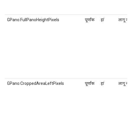
GPano:FullPanoHeightPixels
पूर्णांक
हां
लागू नहीं
GPano:CroppedAreaLeftPixels
पूर्णांक
हां
लागू नहीं