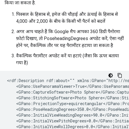
किया जा सकता है.
पिक्सल के हिसाब से, इमेज की चौड़ाई और ऊंचाई के हिसाब से
4,000 और 2,000 के बीच के किसी भी पैटर्न को बदलें
अगर आप चाहते हैं कि Google मैप आपका 360 डिग्री पैनोरमा
फ़ोटो दिखाए, तो PoseheadingDegrees अपडेट करें; ऐसा नहीं
होने पर, वैकल्पिक तौर पर यह पैरामीटर हटाया जा सकता है
वैकल्पिक पैरामीटर अपडेट करें या हटाएं (जैसा कि ऊपर बताया
गया है)
<rdf:Description rdf:about="" xmlns:GPano="http://ns
    <GPano:UsePanoramaViewer>True</GPano:UsePanorama
    <GPano:CaptureSoftware>Photo Sphere</GPano:Captur
    <GPano:StitchingSoftware>Photo Sphere</GPano:Stit
    <GPano:ProjectionType>equirectangular</GPano:Pro
    <GPano:PoseHeadingDegrees>350.0</GPano:PoseHeadin
    <GPano:InitialViewHeadingDegrees>90.0</GPano:Init
    <GPano:InitialViewPitchDegrees>0.0</GPano:Initial
    <GPano:InitialViewRollDegrees>0.0</GPano:InitialV