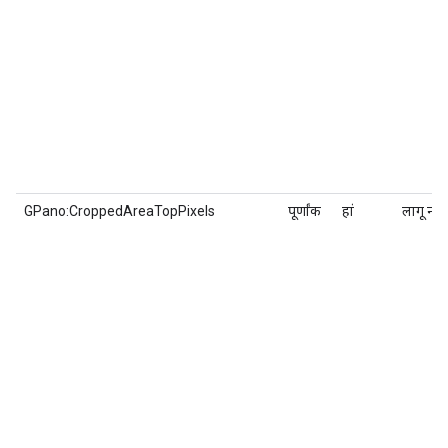
GPano:CroppedAreaTopPixels
पूर्णांक
हां
लागू नहीं