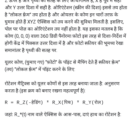
Z ऊपर है और पृथ्वी की सतह के लिए ऑर्थोगोनल है, X है पूर्व में सही
और Y उत्तर दिशा में सही है. ओरिएंटेशन (स्क्रीन की दिशा) इससे तय होता
है "लोकल फ़्रेम" तय होता है और ओयलर के कोण इन चारों तरफ़ के
घुमाव होते हैं XYZ ऐक्सिस को तय करने की सुविधा मिलती है. इसलिए,
पोल पर पोज़ का ओरिएंटेशन तय नहीं होता है. यह इसका मतलब है कि
कोण (0, 0, 0) वाला 360 डिग्री पैनोरमा फ़ोटो इस तरह से दिशा-निर्देश में
होगी केंद्र में पिक्सल उत्तर दिशा में है और फ़ोटो स्फ़ीयर की भूमध्य रेखा
समानांतर है पृथ्वी की सतह पर.
यूलर कोण, (घुमाए गए) "फ़ोटो" के पॉइंट से मैपिंग देते हैं स्फ़ीयर फ़्रेम"
(तय) "लोकल फ़्रेम" में पॉइंट करने के लिए:
रोटेशन मैट्रिक्स को यूलर कोणों से इस तरह बनाया जाता है: अनुसरण
करता है (इस क्रम को बनाए रखना महत्वपूर्ण है):
R = R_Z(-हेडिंग) * R_X(पिच) * R_Y(रोल)
जहां: R_*(t) नाम वाले ऐक्सिस के आस-पास, दाएं हाथ का रोटेशन है: