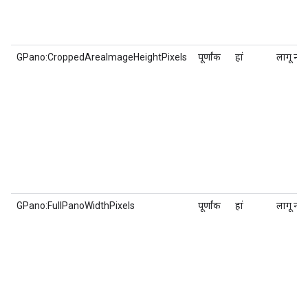
GPano:CroppedAreaImageHeightPixels
पूर्णांक
हां
लागू नहीं
GPano:FullPanoWidthPixels
पूर्णांक
हां
लागू नहीं