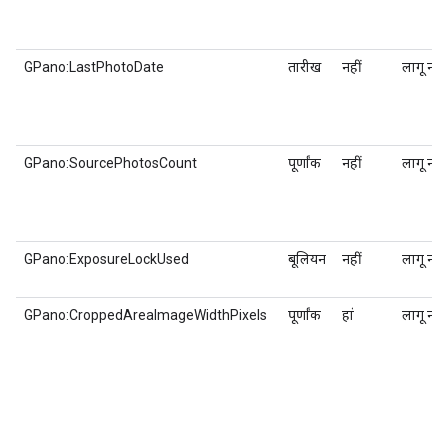
GPano:LastPhotoDate
तारीख
नहीं
लागू नहीं
GPano:SourcePhotosCount
पूर्णांक
नहीं
लागू नहीं
GPano:ExposureLockUsed
बूलियन
नहीं
लागू नहीं
GPano:CroppedAreaImageWidthPixels
पूर्णांक
हां
लागू नहीं