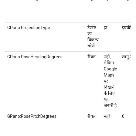
GPano:ProjectionType
टेक्स्ट
हां
इक्वीरेक्ट
का
विकल्प
खोलें
GPano:PoseHeadingDegrees
रीयल
नहीं,
लागू नहीं
लेकिन
Google
Maps
पर
दिखाने
के लिए
यह
ज़रूरी है
GPano:PosePitchDegrees
रीयल
नहीं
0