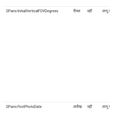
GPano:InitialVerticalFOVDegrees
रीयल
नहीं
लागू नहीं
GPano:FirstPhotoDate
तारीख
नहीं
लागू नहीं