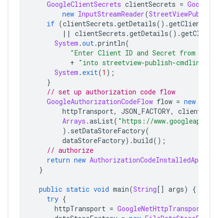
GoogleClientSecrets
 clientSecrets 
=
GoogleC
new
InputStreamReader
(
StreetViewPublish
if
(
clientSecrets
.
getDetails
().
getClientId
(
||
 clientSecrets
.
getDetails
().
getClient
System
.
out
.
println
(
"Enter Client ID and Secret from http
+
"into streetview-publish-cmdline-sa
System
.
exit
(
1
);
}
// set up authorization code flow
GoogleAuthorizationCodeFlow
 flow 
=
new
Goog
        httpTransport
,
 JSON_FACTORY
,
 clientSecr
Arrays
.
asList
(
"https://www.googleapis.c
).
setDataStoreFactory
(
        dataStoreFactory
).
build
();
// authorize
return
new
AuthorizationCodeInstalledApp
(
fl
}
public
static
void
 main
(
String
[]
 args
)
{
try
{
      httpTransport 
=
GoogleNetHttpTransport
.
ne