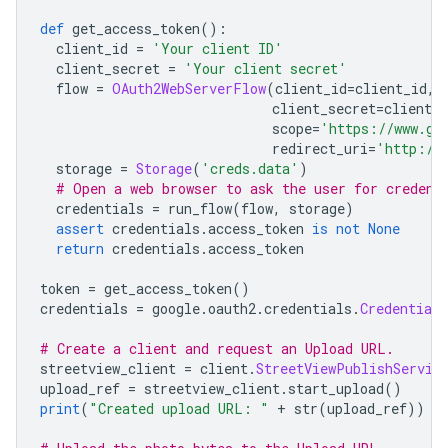
def
 get_access_token
():
  client_id 
=
'Your client ID'
  client_secret 
=
'Your client secret'
  flow 
=
OAuth2WebServerFlow
(
client_id
=
client_id
,
                             client_secret
=
client_s
                             scope
=
'https://www.go
                             redirect_uri
=
'http://
  storage 
=
Storage
(
'creds.data'
)
# Open a web browser to ask the user for credent
  credentials 
=
 run_flow
(
flow
,
 storage
)
assert
 credentials
.
access_token 
is
not
None
return
 credentials
.
access_token
token 
=
 get_access_token
()
credentials 
=
 google
.
oauth2
.
credentials
.
Credentials
# Create a client and request an Upload URL.
streetview_client 
=
 client
.
StreetViewPublishServic
upload_ref 
=
 streetview_client
.
start_upload
()
print
(
"Created upload URL: "
+
 str
(
upload_ref
))