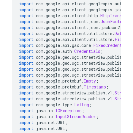
import
 com
.
google
.
api
.
client
.
googleapis
.
auth
.
oa
import
 com
.
google
.
api
.
client
.
googleapis
.
javanet
import
 com
.
google
.
api
.
client
.
http
.
HttpTransport
import
 com
.
google
.
api
.
client
.
json
.
JsonFactory
;
import
 com
.
google
.
api
.
client
.
json
.
jackson2
.
Jack
import
 com
.
google
.
api
.
client
.
util
.
store
.
DataSto
import
 com
.
google
.
api
.
client
.
util
.
store
.
FileDat
import
 com
.
google
.
api
.
gax
.
core
.
FixedCredentials
import
 com
.
google
.
auth
.
Credentials
;
import
 com
.
google
.
geo
.
ugc
.
streetview
.
publish
.
v1
import
 com
.
google
.
geo
.
ugc
.
streetview
.
publish
.
v1
import
 com
.
google
.
geo
.
ugc
.
streetview
.
publish
.
v1
import
 com
.
google
.
geo
.
ugc
.
streetview
.
publish
.
v1
import
 com
.
google
.
protobuf
.
Empty
;
import
 com
.
google
.
protobuf
.
Timestamp
;
import
 com
.
google
.
streetview
.
publish
.
v1
.
StreetV
import
 com
.
google
.
streetview
.
publish
.
v1
.
StreetV
import
 com
.
google
.
type
.
LatLng
;
import
 java
.
io
.
IOException
;
import
 java
.
io
.
InputStreamReader
;
import
 java
.
net
.
URI
;
import
 java
.
net
.
URL
;