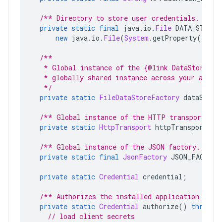
/** Directory to store user credentials. */
private
static
final
 java
.
io
.
File
 DATA_STORE_
new
 java
.
io
.
File
(
System
.
getProperty
(
"user
/**
   * Global instance of the {@link DataStoreFac
   * globally shared instance across your appli
   */
private
static
FileDataStoreFactory
 dataStore
/** Global instance of the HTTP transport. */
private
static
HttpTransport
 httpTransport
;
/** Global instance of the JSON factory. */
private
static
final
JsonFactory
 JSON_FACTORY
private
static
Credential
 credential
;
/** Authorizes the installed application to a
private
static
Credential
 authorize
()
throws
// load client secrets