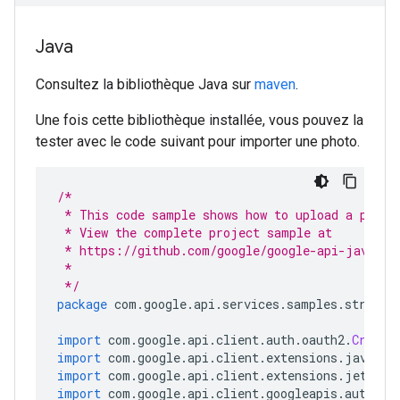
Java
Consultez la bibliothèque Java sur
maven
.
Une fois cette bibliothèque installée, vous pouvez la
tester avec le code suivant pour importer une photo.
/*
 * This code sample shows how to upload a photo
 * View the complete project sample at
 * 
https://github.com/google/google-api-java-cl
 *
 */
package
 com
.
google
.
api
.
services
.
samples
.
streetv
import
 com
.
google
.
api
.
client
.
auth
.
oauth2
.
Creden
import
 com
.
google
.
api
.
client
.
extensions
.
java6
.
a
import
 com
.
google
.
api
.
client
.
extensions
.
jetty
.
a
import
 com
.
google
.
api
.
client
.
googleapis
.
auth
.
oa