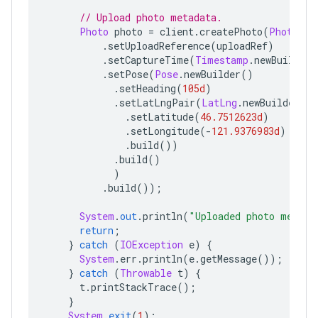
// Upload photo metadata.
Photo
 photo 
=
 client
.
createPhoto
(
Photo
.
ne
.
setUploadReference
(
uploadRef
)
.
setCaptureTime
(
Timestamp
.
newBuilder
(
.
setPose
(
Pose
.
newBuilder
()
.
setHeading
(
105d
)
.
setLatLngPair
(
LatLng
.
newBuilder
()
.
setLatitude
(
46.7512623d
)
.
setLongitude
(-
121.9376983d
)
.
build
())
.
build
()
)
.
build
());
System
.
out
.
println
(
"Uploaded photo metada
return
;
}
catch
(
IOException
 e
)
{
System
.
err
.
println
(
e
.
getMessage
());
}
catch
(
Throwable
 t
)
{
      t
.
printStackTrace
();
}
System
.
exit
(
1
);