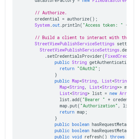
      dataStoreFactory 
=
new
FileDataStoreFacto
// Authorize.
      credential 
=
 authorize
();
System
.
out
.
println
(
"Access token: "
+
 cre
// Build a client to interact with the AP
StreetViewPublishServiceSettings
 settings
StreetViewPublishServiceSettings
.
defaul
.
setCredentialsProvider
(
FixedCredenti
public
String
 getAuthenticationTy
return
"OAuth2"
;
}
public
Map
<
String
,
List
<
String
>>
 
Map
<
String
,
List
<
String
>>
 map 
=
List
<
String
>
 list 
=
new
ArrayLi
                list
.
add
(
"Bearer "
+
 credential
                map
.
put
(
"Authorization"
,
 list
);
return
 map
;
}
public
boolean
 hasRequestMetadata
public
boolean
 hasRequestMetadata
public
void
 refresh
()
throws
IOEx