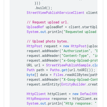
}))
.
build
();
StreetViewPublishServiceClient
 client 
=
S
// Request upload url.
UploadRef
 uploadRef 
=
 client
.
startUploadCa
System
.
out
.
println
(
"Requested upload url:
// Upload photo bytes.
HttpPost
 request 
=
new
HttpPost
(
uploadRef
      request
.
addHeader
(
"Authorization"
,
"Beare
      request
.
addHeader
(
"Content-Type"
,
"image/
      request
.
addHeader
(
"x-Goog-Upload-protocol
      URL url 
=
StreetViewPublishSample
.
class
.
g
Path
 path 
=
Paths
.
get
(
url
.
toURI
());
byte
[]
 data 
=
Files
.
readAllBytes
(
path
);
      request
.
addHeader
(
"X-Goog-Upload-Content-
      request
.
setEntity
(
EntityBuilder
.
create
().
HttpClient
 httpClient 
=
new
DefaultHttpCli
HttpResponse
 response 
=
 httpClient
.
execute
System
.
out
.
println
(
"Http response: "
+
 re