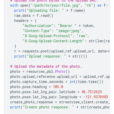
# Upload the photo bytes to the Upload URL.
with
 open
(
"/path/to/your/file.jpg"
,
"rb"
)
as
 f
:
print
(
"Uploading file: "
+
 f
.
name
)
  raw_data 
=
 f
.
read
()
  headers 
=
{
"Authorization"
:
"Bearer "
+
 token
,
"Content-Type"
:
"image/jpeg"
,
"X-Goog-Upload-Protocol"
:
"raw"
,
"X-Goog-Upload-Content-Length"
:
 str
(
len
(
raw_
}
  r 
=
 requests
.
post
(
upload_ref
.
upload_url
,
 data
=
ra
print
(
"Upload response: "
+
 str
(
r
))
# Upload the metadata of the photo.
photo 
=
 resources_pb2
.
Photo
()
photo
.
upload_reference
.
upload_url 
=
 upload_ref
.
uplo
photo
.
capture_time
.
seconds 
=
int
(
time
.
time
())
photo
.
pose
.
heading 
=
105.0
photo
.
pose
.
lat_lng_pair
.
latitude 
=
46.7512623
photo
.
pose
.
lat_lng_pair
.
longitude 
=
-
121.9376983
create_photo_response 
=
 streetview_client
.
create_ph
print
(
"Create photo response: "
+
 str
(
create_photo