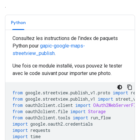
.
Python
Consultez les instructions de l'index de paquets
Python pour
gapic-google-maps-
streetview_publish
.
Une fois ce module installé, vous pouvez le tester
avec le code suivant pour importer une photo.
from
 google
.
streetview
.
publish_v1
.
proto 
import
 res
from
 google
.
streetview
.
publish_v1 
import
 street_vi
from
 oauth2client
.
client 
import
OAuth2WebServerFlo
from
 oauth2client
.
file 
import
Storage
from
 oauth2client
.
tools 
import
 run_flow
import
 google
.
oauth2
.
credentials
import
 requests
import
 time