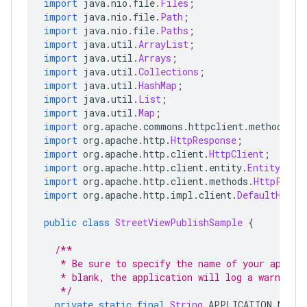
import
 java
.
nio
.
file
.
Files
;
import
 java
.
nio
.
file
.
Path
;
import
 java
.
nio
.
file
.
Paths
;
import
 java
.
util
.
ArrayList
;
import
 java
.
util
.
Arrays
;
import
 java
.
util
.
Collections
;
import
 java
.
util
.
HashMap
;
import
 java
.
util
.
List
;
import
 java
.
util
.
Map
;
import
 org
.
apache
.
commons
.
httpclient
.
methods
.
By
import
 org
.
apache
.
http
.
HttpResponse
;
import
 org
.
apache
.
http
.
client
.
HttpClient
;
import
 org
.
apache
.
http
.
client
.
entity
.
EntityBuil
import
 org
.
apache
.
http
.
client
.
methods
.
HttpPost
;
import
 org
.
apache
.
http
.
impl
.
client
.
DefaultHttpC
public
class
StreetViewPublishSample
{
/**
   * Be sure to specify the name of your applic
   * blank, the application will log a warning.
   */
private
static
final
String
 APPLICATION_NAME 