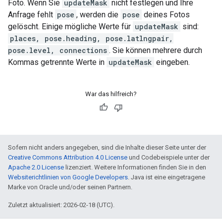
Foto. Wenn Sie
updateMask
nicht festlegen und Ihre
Anfrage fehlt
pose
, werden die
pose
deines Fotos
gelöscht. Einige mögliche Werte für
updateMask
sind:
places, pose.heading, pose.latlngpair,
pose.level, connections
. Sie können mehrere durch
Kommas getrennte Werte in
updateMask
eingeben.
War das hilfreich?
Sofern nicht anders angegeben, sind die Inhalte dieser Seite unter der
Creative Commons Attribution 4.0 License
und Codebeispiele unter der
Apache 2.0 License
lizenziert. Weitere Informationen finden Sie in den
Websiterichtlinien von Google Developers
. Java ist eine eingetragene
Marke von Oracle und/oder seinen Partnern.
Zuletzt aktualisiert: 2026-02-18 (UTC).