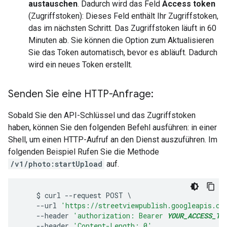
austauschen
. Dadurch wird das Feld
Access token
(Zugriffstoken): Dieses Feld enthält Ihr Zugriffstoken,
das im nächsten Schritt. Das Zugriffstoken läuft in 60
Minuten ab. Sie können die Option zum Aktualisieren
Sie das Token automatisch, bevor es abläuft. Dadurch
wird ein neues Token erstellt.
Senden Sie eine HTTP-Anfrage:
Sobald Sie den API-Schlüssel und das Zugriffstoken
haben, können Sie den folgenden Befehl ausführen: in einer
Shell, um einen HTTP-Aufruf an den Dienst auszuführen. Im
folgenden Beispiel Rufen Sie die Methode
/v1/photo:startUpload
auf.
$
curl
--
request
POST
--
url
'https://streetviewpublish.googleapis.co
--
header
'authorization: Bearer 
YOUR_ACCESS_TO
--
header
'Content-Length: 0'