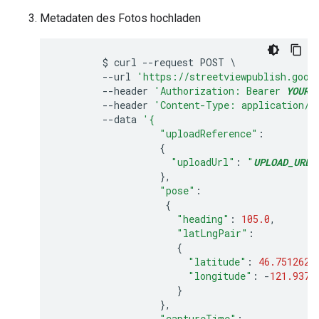
Metadaten des Fotos hochladen
$
curl
--
request
POST
--
url
'https://streetviewpublish.goog
--
header
'Authorization: Bearer 
YOUR_
--
header
'Content-Type: application/j
--
data
'{
"uploadReference"
:
{
"uploadUrl"
:
"
UPLOAD_URL
"
},
"pose"
:
{
"heading"
:
105.0
,
"latLngPair"
:
{
"latitude"
:
46.7512623
"longitude"
:
-
121.9376
}
},
"captureTime"
: