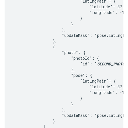
                              "latLngPair": {

                                  "latitude": 37.17
                                  "longitude": -122
                              }

                          }

                      },

                      "updateMask": "pose.latLngPai
                  },

                  {

                      "photo": {

                          "photoId": {

                              "id": "
SECOND_PHOTO_
                          },

                          "pose": {

                              "latLngPair": {

                                  "latitude": 37.16
                                  "longitude": -122
                              }

                          }

                      },

                      "updateMask": "pose.latLngPai
                  }

              ]
