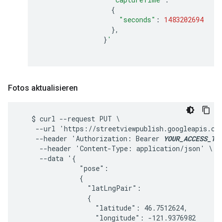
{
"seconds"
:
1483202694
},
}
'
Fotos aktualisieren
   $ curl --request PUT \

    --url 'https://streetviewpublish.googleapis.co
    --header 'Authorization: Bearer 
YOUR_ACCESS_TO
     --header 'Content-Type: application/json' \

     --data '{

               "pose":

               {

                 "latLngPair":

                 {

                   "latitude": 46.7512624,

                   "longitude": -121.9376982
