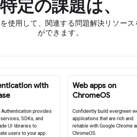
特定の課題は、
ーを使用して、関連する問題解決リソース
ができます。
ntication with
Web apps on
ase
ChromeOS
 Authentication provides
Confidently build evergreen 
services, SDKs, and
applications that are rich and
de UI libraries to
reliable with Google Chrome 
cate users to your app.
ChromeOS.