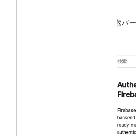
フィルタと検索バ
フィルタ条件
トピック
Authe
すべて選択
Fireb
AI
Cloud
Firebase
backend 
ウェブ
ready-ma
モバイル
authenti