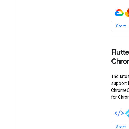
ゲーム
expand_more
もっと見る
商品
Start
すべて選択
AdMob
Flutt
Android
Chro
Angular
Chrome
The late
ChromeOS
support f
expand_more
もっと見る
ChromeOS
for Chr
Start