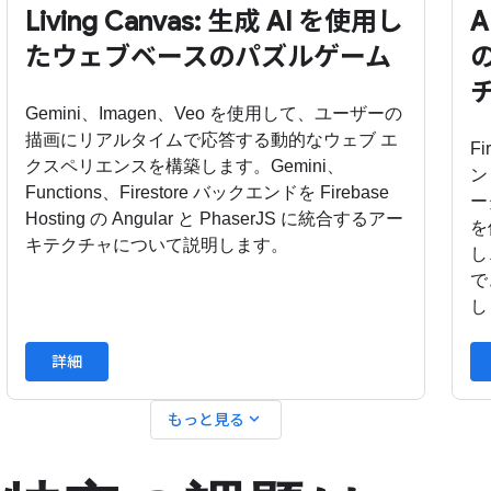
Living Canvas: 生成 AI を使用し
A
たウェブベースのパズルゲーム
Gemini、Imagen、Veo を使用して、ユーザーの
描画にリアルタイムで応答する動的なウェブ エ
F
クスペリエンスを構築します。Gemini、
ン
Functions、Firestore バックエンドを Firebase
ー
Hosting の Angular と PhaserJS に統合するアー
を
キテクチャについて説明します。
し
で
し
詳細
expand_more
もっと見る