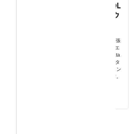
Firebase Data Connect と SQL
データベースを使用したグラウ
ンディング AI エージェント
Genkit エージェント、ベクトル検索、検索拡張
生成（RAG）を使用して、Next.JS フロントエ
ンドと SQL データベースおよび Firebase Data
Connect バックエンドを組み合わせたフルスタ
ック アーキテクチャを探索し、インテリジェン
トなデータドリブン レスポンスを実現します。
詳細