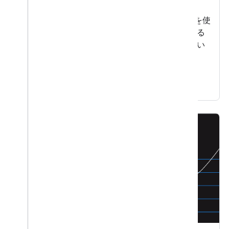
最先端のエージェント技術と Google Cloud を使
用して、マラソンの計画と開催を検討している
都市のシミュレーションを作成する方法につい
て説明します。
詳細