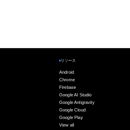
リソース
Android
Chrome
Firebase
Google AI Studio
Google Antigravity
Google Cloud
Google Play
View all