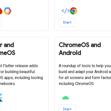
Start
er and
ChromeOS and
meOS
Android
st Flutter release adds
A roundup of tools to help you
or building beautiful
build and adapt your Android 
 apps, including tooling
for all screens and form factor
omebooks.
including ChromeOS.
Start