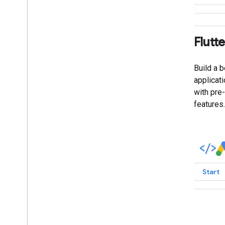
Flutt
Build a 
applicat
with pre-
features.
Start