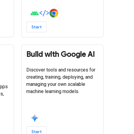
Start
Build with Google AI
Discover tools and resources for
creating, training, deploying, and
managing your own scalable
apps
machine learning models.
s,
Start