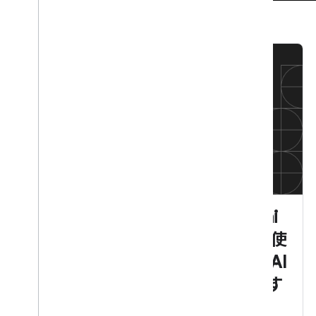
レースコンディション: Gemini
Enterprise Agent Platform を使
用した大規模なエージェント AI
搭載シミュレーションを体験す
る