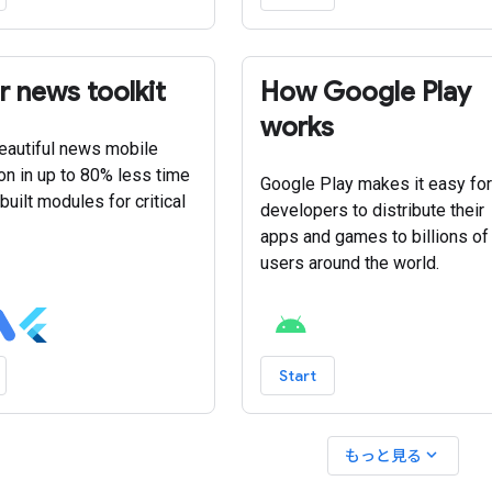
er news toolkit
How Google Play
works
beautiful news mobile
ion in up to 80% less time
Google Play makes it easy for
built modules for critical
developers to distribute their
apps and games to billions of
users around the world.
Start
expand_more
もっと見る