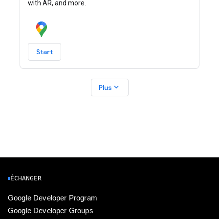
with AR, and more.
Start
expand_more
Plus
ÉCHANGER
Google Developer Program
Google Developer Groups