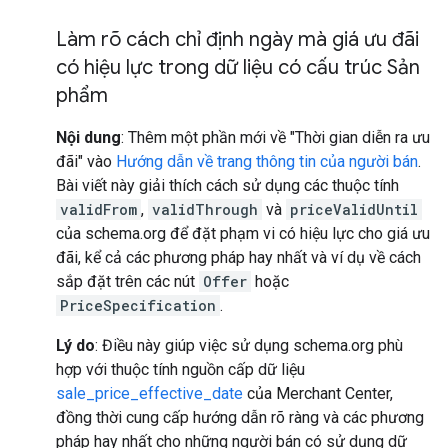
Làm rõ cách chỉ định ngày mà giá ưu đãi
có hiệu lực trong dữ liệu có cấu trúc Sản
phẩm
Nội dung
: Thêm một phần mới về "Thời gian diễn ra ưu
đãi" vào
Hướng dẫn về trang thông tin của người bán
.
Bài viết này giải thích cách sử dụng các thuộc tính
validFrom
,
validThrough
và
priceValidUntil
của schema.org để đặt phạm vi có hiệu lực cho giá ưu
đãi, kể cả các phương pháp hay nhất và ví dụ về cách
sắp đặt trên các nút
Offer
hoặc
PriceSpecification
.
Lý do
: Điều này giúp việc sử dụng schema.org phù
hợp với thuộc tính nguồn cấp dữ liệu
sale_price_effective_date
của Merchant Center,
đồng thời cung cấp hướng dẫn rõ ràng và các phương
pháp hay nhất cho những người bán có sử dụng dữ