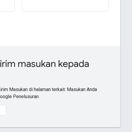
irim masukan kepada
rim Masukan di halaman terkait. Masukan Anda
oogle Penelusuran.