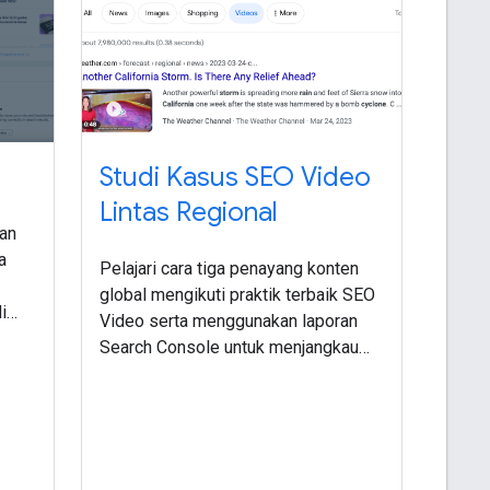
Studi Kasus SEO Video
Lintas Regional
kan
a
Pelajari cara tiga penayang konten
global mengikuti praktik terbaik SEO
i
Video serta menggunakan laporan
ur
Search Console untuk menjangkau
ta
audiens mereka dengan lebih efektif
dan meningkatkan traffic ke situs
mereka.