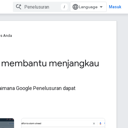
/
Masuk
us Anda
pat membantu menjangkau
gaimana Google Penelusuran dapat