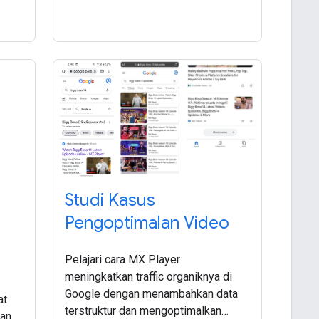
Studi Kasus
Pengoptimalan Video
Pelajari cara MX Player
meningkatkan traffic organiknya di
Google dengan menambahkan data
at
terstruktur dan mengoptimalkan
dan