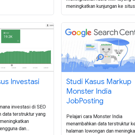
anggan Vimeo dapat
meningkatkan kunjungan ke situ
berbagai fitur seperti
penayang.
g tanpa upaya
sus Investasi
Studi Kasus Markup
Monster India
JobPosting
imana investasi di SEO
 data terstruktur yang
Pelajari cara Monster India
 meningkatkan
menambahkan data terstruktur k
engguna dan
halaman lowongan dan meningka