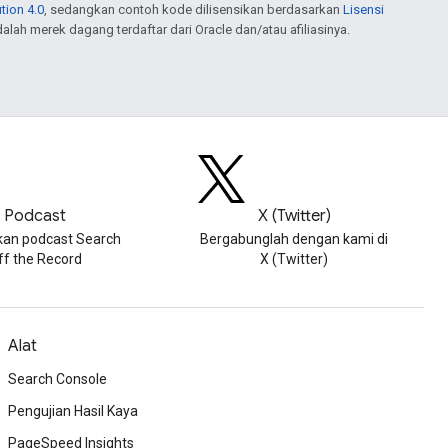
tion 4.0
, sedangkan contoh kode dilisensikan berdasarkan
Lisensi
dalah merek dagang terdaftar dari Oracle dan/atau afiliasinya.
Podcast
X (Twitter)
an podcast Search
Bergabunglah dengan kami di
ff the Record
X (Twitter)
Alat
Search Console
Pengujian Hasil Kaya
PageSpeed Insights