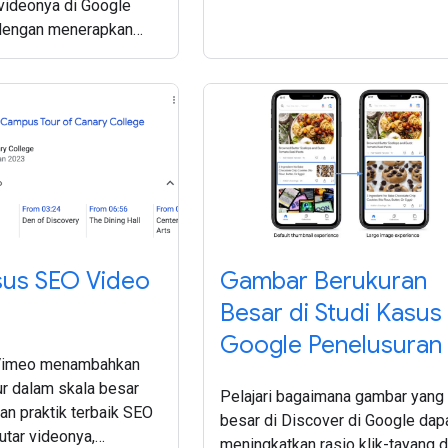
videonya di Google
dengan menerapkan
Object.
sus SEO Video
Gambar Berukuran
Besar di Studi Kasus
Google Penelusuran
a Vimeo menambahkan
ur dalam skala besar
Pelajari bagaimana gambar yang
n praktik terbaik SEO
besar di Discover di Google dap
tar videonya,
meningkatkan rasio klik-tayang 