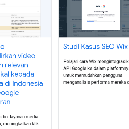
io
Studi Kasus SEO Wix
irkan video
Pelajari cara Wix mengintegrasi
h relevan
API Google ke dalam platformny
okal kepada
untuk memudahkan pengguna
 di Indonesia
menganalisis performa mereka d
Google Penelusuran. Berbagai fit
Google
baru ini, termasuk pengiriman pe
ran
situs, inspeksi URL, dan laporan
analisis, membantu pengguna
Vidio, layanan media
melakukan peningkatan di situs
, meningkatkan klik
mereka.