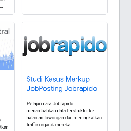
pengindeksan video.
s
Studi Kasus Markup
JobPosting Jobrapido
Pelajari cara Jobrapido
menambahkan data terstruktur ke
halaman lowongan dan meningkatkan
e
traffic organik mereka.
tkan