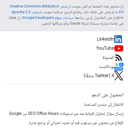
إنّ محتوى هذه الصفحة مرخّص بموجب
ترخيص Creative Commons Attribution
4.0‏
ما لم يُنصّ على خلاف ذلك، ونماذج الرموز مرخّصة بموجب
ترخيص Apache 2.0‏
.
للاطّلاع على التفاصيل، يُرجى مراجعة
سياسات موقع Google Developers‏
. إنّ Java
هي علامة تجارية مسجَّلة لشركة Oracle و/أو شركائها التابعين.
LinkedIn
YouTube
المدونة
بودكاست
‫X ‏(Twitter سابقًا)
الحصول على الدعم
الانتقال إلى منتدى المساعدة
إرسال سؤال لنحاول الإجابة عنه عبر تسجيلات SEO Office Hours من Google
الإبلاغ عن محتوى غير مرغوب فيه أو تصيّد احتيالي أو برامج ضارة