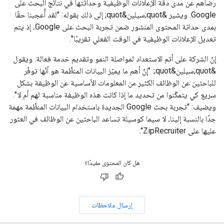
رضاهم عن مدى دقة الإعلانات الوظيفية وحداثتها في نتائج البحث على
Google. ويشير &quot;سيلين&quot; إلى ذلك بقوله: "لقد أُعجبنا حقًا
بمدى حداثة المحتوى المنشور ضمن تجربة البحث على Google، إذ يتم
تعديل الإعلانات الوظيفية في الوقت الفعلي تقريبًا".
إنّ الشركة على أتم الاستعداد لمواصلة النمو وتقديم خدمة فعالة. ويقول
&quot;سيلين&quot;: "إنّ أهم ما يميّز البيانات المنظَّمة هو أنّها توفّر
للباحثين عن الوظائف الكثير من المعلومات الأساسية عن الوظيفة بشكل
سريع كي يتمكّنوا من تحديد ما إذا كانت هذه الوظيفة مناسبة لهم أم لا".
ويضيف: "تجربة بحث Google الجديدة باستخدام البيانات المنظَّمة مهمة
جدًا بالنسبة إلينا، لا سيما كوسيلة تساعد الباحثين عن الوظائف في العثور
عليها على ZipRecruiter".
هل كان المحتوى مفيدًا؟
إرسال ملاحظات