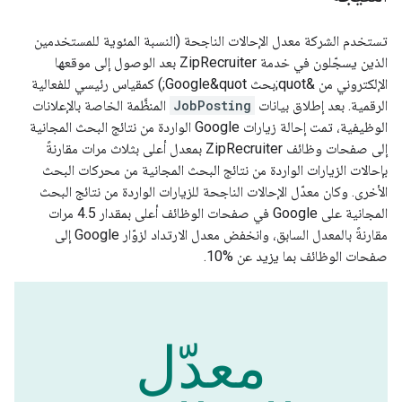
تستخدم الشركة معدل الإحالات الناجحة (النسبة المئوية للمستخدمين
الذين يسجّلون في خدمة ZipRecruiter بعد الوصول إلى موقعها
الإلكتروني من &quot;بحث Google&quot;) كمقياس رئيسي للفعالية
الرقمية. بعد إطلاق بيانات
JobPosting
المنظَّمة الخاصة بالإعلانات
الوظيفية، تمت إحالة زيارات Google الواردة من نتائج البحث المجانية
إلى صفحات وظائف ZipRecruiter بمعدل أعلى بثلاث مرات مقارنةً
بإحالات الزيارات الواردة من نتائج البحث المجانية من محركات البحث
الأخرى. وكان معدّل الإحالات الناجحة للزيارات الواردة من نتائج البحث
المجانية على Google في صفحات الوظائف أعلى بمقدار 4.5 مرات
مقارنةً بالمعدل السابق، وانخفض معدل الارتداد لزوّار Google إلى
صفحات الوظائف بما يزيد عن %10.
معدّل