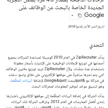
الجديدة الخاصة بالبحث عن الوظائف على
Google
تاريخ النشر: 8 أيار (مايو) 2018
التحدي
بدأت ZipRecruiter في العام 2010 كوسيلة لمساعدة الشركات بجميع
أحجامها في توزيع الإعلانات الوظيفية على الإنترنت بأسعار معقولة
باستخدام عدة منصّات. ولأنّ ZipRecruiter تريد توزيع ملايين الوظائف
التي يتم نشرها مباشرةً على موقعها الإلكتروني على نطاق واسع، دخلت
في شراكة مع &quot;بحث Google&quot; لإضافة
البيانات المنظَّمة
،
وهو تنسيق موحّد لتوفير المعلومات لمحركات البحث.
بدأت الشركة في إضافة البيانات المنظَّمة إلى موقعها الإلكتروني باعتبارها
إحدى أفضل الممارسات في العام 2012. وتراقب الشركة تلك البيانات
وتضيف حقولاً جديدة باستمرار. يقول &quot;ميشا سيلين&quot;، مدير