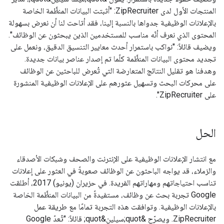
المنتجات الأول لدى ZipRecruiter: "أثبتت البيانات المنظَّمة الخاصة
بالإعلانات الوظيفية جدواها بالنسبة إلينا، فقد أتاحت لنا أن نعرض بسهولة
المحتوى الذي نعرف أنّه مناسب للمستخدمين الذين يبحثون عن الوظائف".
ويضيف قائلاً: "نواكب باستمرار أحدث معايير التنسيق الدقيق، ونعمل على
تجديد محتوى البيانات المنظَّمة كلّما تم إصدار عناصر بيانات جديدة.
وهدفنا هو تقليل النتائج المتعارضة التي تُعرض للباحثين عن الوظائف
على محركات البحث وتسهيل عثورهم على الإعلانات الوظيفية المنشورة
على ZipRecruiter".
الحل
مع انتشار الإعلانات الوظيفية على الإنترنت والصحف وشبكات الأصدقاء
والزملاء، قد يواجه الباحثون عن الوظائف صعوبةً في العثور على إعلانات
تناسب احتياجاتهم ومهاراتهم الفريدة. في حزيران (يونيو) 2017، أطلقت
Google تجربة بحث عن وظائف، مستفيدةً من البيانات المنظَّمة الخاصة
بالإعلانات الوظيفية. وتوافقت هذه التجربة تمامًا مع طريقة عمل
ZipRecruiter. ويصرّح &quot;سيلين&quot; قائلاً: "تُعدّ Google