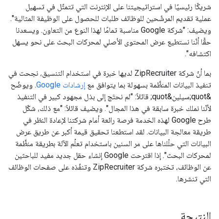
شريكًا رئيسيًا في استراتيجيتنا على الإنترنت التي تتمثّل في تسهيل
عملية تقديم المرشّحين للوظائف طلبات للحصول على الوظيفة المثالية".
ويضيف: "شركة Google مناسبة تمامًا لهذا النوع من التعاون. ويسعدنا
حقًّا أنّنا نستطيع عرض المحتوى الأصلي لمحركات البحث على نحو يسهل
اكتشافه".
بما أنّ شركة ZipRecruiter لديها خبرة في استخدام التنسيق، نجحت في
تنفيذ البيانات المنظَّمة بسهولة بما يتوافق مع
إرشادات Google
. ويوضّح
&quot;سيلين&quot; قائلاً: "لم نحتَج إلى بذل مجهود كبير في التنفيذ
لأنّنا نملك خبرة سابقة في هذا المجال". ويضيف قائلاً: "مع ذلك، شكّل
طرح Google لهذه الخدمة فرصة رائعة أمام شركتنا لإعادة النظر في
طريقة معالجة البيانات. لقد استطعنا تحقيق قيمة أكبر عن طريق عرض
البيانات التي حلّلناها على مر السنين باستخدام تعلُم الآلة بطريقة منظَّمة
لمحركات البحث". إذا اقترحت Google إنشاء حقل جديد مفيد للباحثين
عن الوظائف، تختبره شركة ZipRecruiter وتنفّذه على صفحات الوظائف
التي تنشرها.
النتيجة