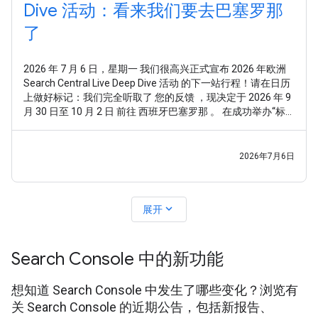
Dive 活动：看来我们要去巴塞罗那
了
2026 年 7 月 6 日，星期一 我们很高兴正式宣布 2026 年欧洲
Search Central Live Deep Dive 活动 的下一站行程！请在日历
上做好标记：我们完全听取了 您的反馈 ，现决定于 2026 年 9
月 30 日至 10 月 2 日 前往 西班牙巴塞罗那 。 在成功举办“标
准版”Search Central Live 活动后，我们收到了非常明确的反
馈：您想要的不仅仅是走马观花式的总体概览，或是零散的技
术点。您希望通过一种系统化且全面的方式，深入探究
2026年7月6日
Google
expand_more
展开
Search Console 中的新功能
想知道 Search Console 中发生了哪些变化？浏览有
关 Search Console 的近期公告，包括新报告、