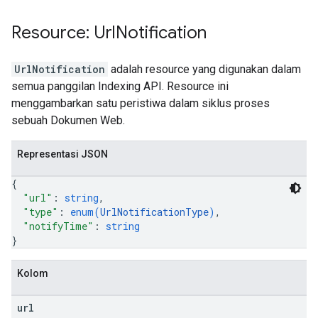
Resource: Url
Notification
UrlNotification
adalah resource yang digunakan dalam
semua panggilan Indexing API. Resource ini
menggambarkan satu peristiwa dalam siklus proses
sebuah Dokumen Web.
Representasi JSON
{
"url"
: 
string
,
"type"
: 
enum(
UrlNotificationType
)
,
"notifyTime"
: 
string
}
Kolom
url