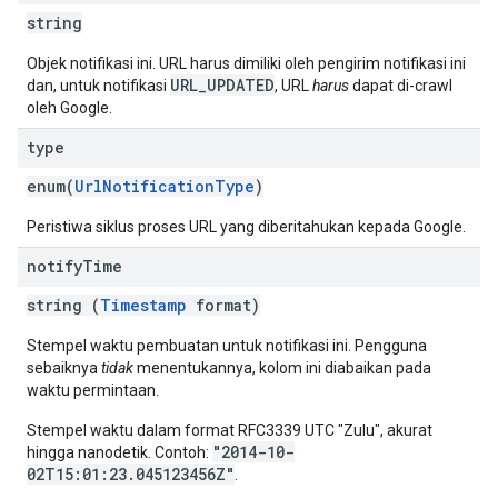
string
Objek notifikasi ini. URL harus dimiliki oleh pengirim notifikasi ini
URL_UPDATED
dan, untuk notifikasi
, URL
harus
dapat di-crawl
oleh Google.
type
enum(
UrlNotificationType
)
Peristiwa siklus proses URL yang diberitahukan kepada Google.
notify
Time
string (
Timestamp
format)
Stempel waktu pembuatan untuk notifikasi ini. Pengguna
sebaiknya
tidak
menentukannya, kolom ini diabaikan pada
waktu permintaan.
Stempel waktu dalam format RFC3339 UTC "Zulu", akurat
"2014-10-
hingga nanodetik. Contoh:
02T15:01:23.045123456Z"
.