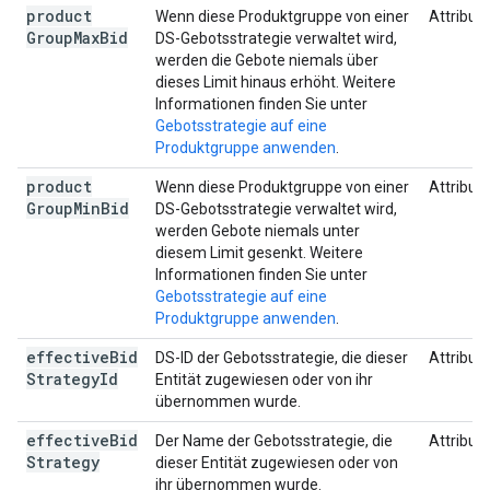
product
Wenn diese Produktgruppe von einer
Attribut
Group
Max
Bid
DS-Gebotsstrategie verwaltet wird,
werden die Gebote niemals über
dieses Limit hinaus erhöht. Weitere
Informationen finden Sie unter
Gebotsstrategie auf eine
Produktgruppe anwenden
.
product
Wenn diese Produktgruppe von einer
Attribut
Group
Min
Bid
DS-Gebotsstrategie verwaltet wird,
werden Gebote niemals unter
diesem Limit gesenkt. Weitere
Informationen finden Sie unter
Gebotsstrategie auf eine
Produktgruppe anwenden
.
effective
Bid
DS-ID der Gebotsstrategie, die dieser
Attribut
Strategy
Id
Entität zugewiesen oder von ihr
übernommen wurde.
effective
Bid
Der Name der Gebotsstrategie, die
Attribut
Strategy
dieser Entität zugewiesen oder von
ihr übernommen wurde.