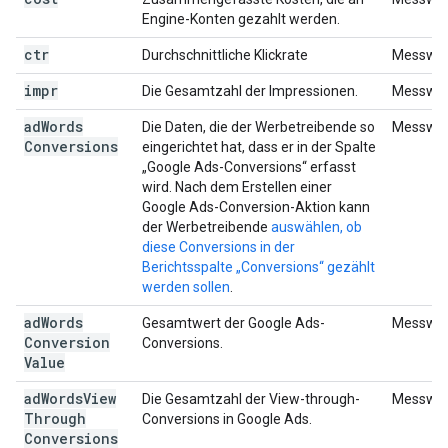
Engine-Konten gezahlt werden.
ctr
Durchschnittliche Klickrate
Messwer
impr
Die Gesamtzahl der Impressionen.
Messwer
ad
Words
Die Daten, die der Werbetreibende so
Messwer
Conversions
eingerichtet hat, dass er in der Spalte
„Google Ads-Conversions“ erfasst
wird. Nach dem Erstellen einer
Google Ads-Conversion-Aktion kann
der Werbetreibende
auswählen, ob
diese Conversions in der
Berichtsspalte „Conversions“ gezählt
werden sollen
.
ad
Words
Gesamtwert der Google Ads-
Messwer
Conversion
Conversions.
Value
ad
Words
View
Die Gesamtzahl der View-through-
Messwer
Through
Conversions in Google Ads.
Conversions