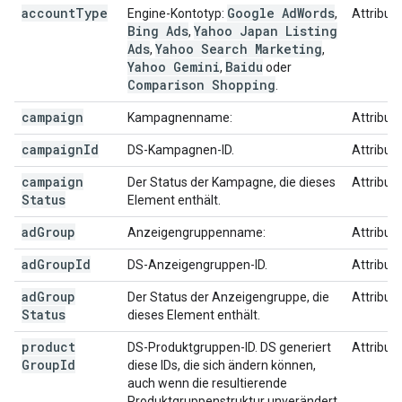
account
Type
Google Ad
Words
Engine-Kontotyp:
,
Attribut
Bing Ads
Yahoo Japan Listing
,
Ads
Yahoo Search Marketing
,
,
Yahoo Gemini
Baidu
,
oder
Comparison Shopping
.
campaign
Kampagnenname:
Attribut
campaign
Id
DS-Kampagnen-ID.
Attribut
campaign
Der Status der Kampagne, die dieses
Attribut
Status
Element enthält.
ad
Group
Anzeigengruppenname:
Attribut
ad
Group
Id
DS-Anzeigengruppen-ID.
Attribut
ad
Group
Der Status der Anzeigengruppe, die
Attribut
Status
dieses Element enthält.
product
DS-Produktgruppen-ID. DS generiert
Attribut
Group
Id
diese IDs, die sich ändern können,
auch wenn die resultierende
Produktgruppenstruktur unverändert