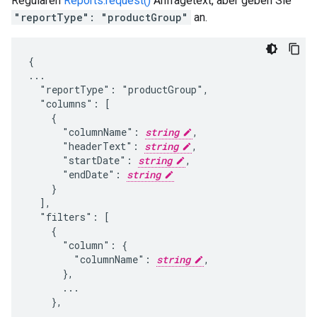
Regulären
Reports.request()
Anfragetext, aber geben Sie
"reportType": "productGroup"
an.
{

...

  "reportType": "productGroup",

  "columns": [

    {

      "columnName": 
string
,

      "headerText": 
string
,

      "startDate": 
string
,

      "endDate": 
string
    }

  ],

  "filters": [

    {

      "column": {

        "columnName": 
string
,

      },

      ...

    },

    ...
