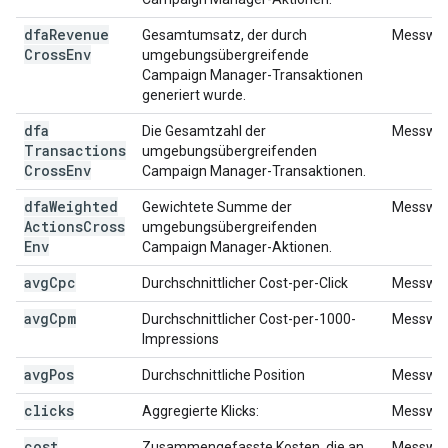
dfa
Revenue
Gesamtumsatz, der durch
Messwer
Cross
Env
umgebungsübergreifende
Campaign Manager-Transaktionen
generiert wurde.
dfa
Die Gesamtzahl der
Messwer
Transactions
umgebungsübergreifenden
Cross
Env
Campaign Manager-Transaktionen.
dfa
Weighted
Gewichtete Summe der
Messwer
Actions
Cross
umgebungsübergreifenden
Env
Campaign Manager-Aktionen.
avg
Cpc
Durchschnittlicher Cost-per-Click
Messwer
avg
Cpm
Durchschnittlicher Cost-per-1000-
Messwer
Impressions
avg
Pos
Durchschnittliche Position
Messwer
clicks
Aggregierte Klicks:
Messwer
cost
Zusammengefasste Kosten, die an
Messwer