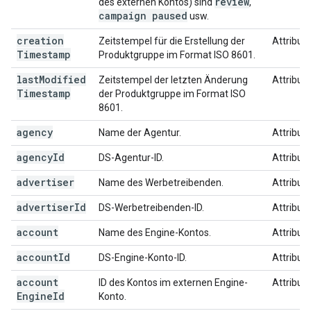
review
des externen Kontos) sind
,
campaign paused
usw.
creation
Zeitstempel für die Erstellung der
Attribut
Timestamp
Produktgruppe im Format ISO 8601.
last
Modified
Zeitstempel der letzten Änderung
Attribut
Timestamp
der Produktgruppe im Format ISO
8601.
agency
Name der Agentur.
Attribut
agency
Id
DS-Agentur-ID.
Attribut
advertiser
Name des Werbetreibenden.
Attribut
advertiser
Id
DS-Werbetreibenden-ID.
Attribut
account
Name des Engine-Kontos.
Attribut
account
Id
DS-Engine-Konto-ID.
Attribut
account
ID des Kontos im externen Engine-
Attribut
Engine
Id
Konto.