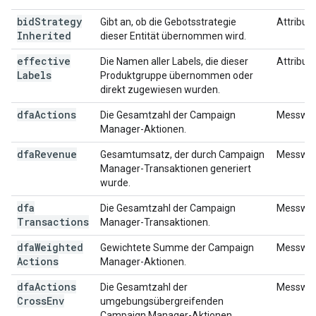
bid
Strategy
Gibt an, ob die Gebotsstrategie
Attribut
Inherited
dieser Entität übernommen wird.
effective
Die Namen aller Labels, die dieser
Attribut
Labels
Produktgruppe übernommen oder
direkt zugewiesen wurden.
dfa
Actions
Die Gesamtzahl der Campaign
Messwer
Manager-Aktionen.
dfa
Revenue
Gesamtumsatz, der durch Campaign
Messwer
Manager-Transaktionen generiert
wurde.
dfa
Die Gesamtzahl der Campaign
Messwer
Transactions
Manager-Transaktionen.
dfa
Weighted
Gewichtete Summe der Campaign
Messwer
Actions
Manager-Aktionen.
dfa
Actions
Die Gesamtzahl der
Messwer
Cross
Env
umgebungsübergreifenden
Campaign Manager-Aktionen.