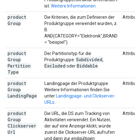
ist.
Weitere Informationen
product
Die Kriterien, die zum Definieren der
Attribut
Group
Produktgruppe verwendet wurden, z.
B.
AND(CATEGORY="Elektronik",BRAND
= "beispiel").
product
Der Partitionstyp für die
Attribut
Group
Subdivided
Produktgruppe:
,
Partition
Excluded
Biddable
oder
.
Type
product
Landingpage der Produktgruppe.
Attribut
Group
Weitere Informationen finden Sie
Landing
Page
unter
Landingpage- und Clickserver-
URLs
.
product
Die URL, die DS zum Tracking von
Attribut
Group
Aktivitäten verwendet. Ein Nutzer,
Clickserver
der auf eine Anzeige klickt, würde
Url
zuerst die Clickserver-URL aufrufen
und dann zur endgültigen