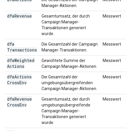
Manager-Aktionen.
dfa
Revenue
Gesamtumsatz, der durch
Messwert
Campaign Manager-
Transaktionen generiert
wurde.
dfa
Die Gesamtzahl der Campaign
Messwert
Transactions
Manager-Transaktionen.
dfa
Weighted
Gewichtete Summe der
Messwert
Actions
Campaign Manager-Aktionen.
dfa
Actions
Die Gesamtzahl der
Messwert
Cross
Env
umgebungsübergreifenden
Campaign Manager-Aktionen.
dfa
Revenue
Gesamtumsatz, der durch
Messwert
Cross
Env
umgebungsübergreifende
Campaign Manager-
Transaktionen generiert
wurde.