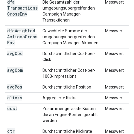
dfa
Die Gesamtzahl der
Messwert
Transactions
umgebungsübergreifenden
Cross
Env
Campaign Manager-
Transaktionen.
dfa
Weighted
Gewichtete Summe der
Messwert
Actions
Cross
umgebungsübergreifenden
Env
Campaign Manager-Aktionen.
avg
Cpc
Durchschnittlicher Cost-per-
Messwert
Click
avg
Cpm
Durchschnittlicher Cost-per-
Messwert
1000-Impressions
avg
Pos
Durchschnittliche Position
Messwert
clicks
Aggregierte Klicks:
Messwert
cost
Zusammengefasste Kosten,
Messwert
die an Engine-Konten gezahlt
werden.
ctr
Durchschnittliche Klickrate
Messwert