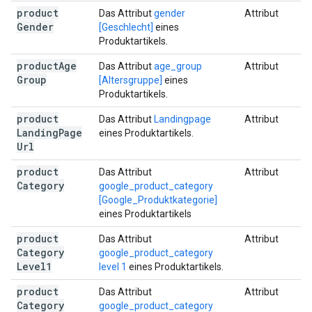
product
Das Attribut
gender
Attribut
Gender
[Geschlecht]
eines
Produktartikels.
product
Age
Das Attribut
age_group
Attribut
Group
[Altersgruppe]
eines
Produktartikels.
product
Das Attribut
Landingpage
Attribut
Landing
Page
eines Produktartikels.
Url
product
Das Attribut
Attribut
Category
google_product_category
[Google_Produktkategorie]
eines Produktartikels
product
Das Attribut
Attribut
Category
google_product_category
Level1
level 1
eines Produktartikels.
product
Das Attribut
Attribut
Category
google_product_category