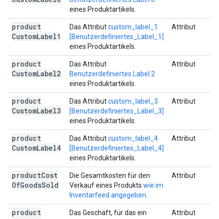
eines Produktartikels.
product
Das Attribut
custom_label_1
Attribut
Custom
Label1
[Benutzerdefiniertes_Label_1]
eines Produktartikels.
product
Das Attribut
Attribut
Custom
Label2
Benutzerdefiniertes Label 2
eines Produktartikels.
product
Das Attribut
custom_label_3
Attribut
Custom
Label3
[Benutzerdefiniertes_Label_3]
eines Produktartikels.
product
Das Attribut
custom_label_4
Attribut
Custom
Label4
[Benutzerdefiniertes_Label_4]
eines Produktartikels.
product
Cost
Die Gesamtkosten für den
Attribut
Of
Goods
Sold
Verkauf eines Produkts
wie im
Inventarfeed angegeben
.
product
Das Geschäft, für das ein
Attribut