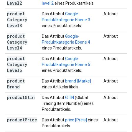
Level2
level 2
eines Produktartikels.
product
Das Attribut
Google-
Attribut
Category
Produktkategorie Ebene 3
Level3
eines Produktartikels.
product
Das Attribut
Google-
Attribut
Category
Produktkategorie Ebene 4
Level4
eines Produktartikels.
product
Das Attribut
Google-
Attribut
Category
Produktkategorie Ebene 5
Level5
eines Produktartikels.
product
Das Attribut
brand [Marke]
Attribut
Brand
eines Artikelartikels.
product
Gtin
Das Attribut
GTIN
(Global
Attribut
Trading Item Number) eines
Produktartikels.
product
Price
Das Attribut
price [Preis]
eines
Attribut
Produktartikels.