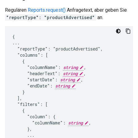
Regulären
Reports.request()
Anfragetext, aber geben Sie
"reportType": "productAdvertised"
an.
{

...

  "reportType": "productAdvertised",

  "columns": [

    {

      "columnName": 
string
,

      "headerText": 
string
,

      "startDate": 
string
,

      "endDate": 
string
    }

  ],

  "filters": [

    {

      "column": {

        "columnName": 
string
,

      },

      ...
