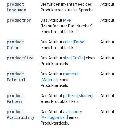
product
Die für den Inventarfeed des
Attribut
Language
Produkts
registrierte Sprache
.
product
Mpn
Das Attribut
MPN
Attribut
(Manufacturer Part Number)
eines Produktartikels.
product
Das Attribut
color [Farbe]
Attribut
Color
eines Produktartikels.
product
Size
Das Attribut
size [Größe]
eines
Attribut
Produktartikels.
product
Das Attribut
material
Attribut
Material
[Material]
eines
Produktartikels.
product
Das Attribut
pattern [Muster]
Attribut
Pattern
eines Produktartikels.
product
Das Attribut
availability
Attribut
Availability
[Verfügbarkeit]
eines
Produktartikels.