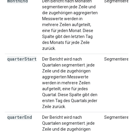
month
End
Den Bericht nach Monaten
Segmentieren
segmentieren jede Zeile und
die zugehörigen aggregierten
Messwerte werden in
mehrere Zeilen aufgeteilt,
eine für jeden Monat. Diese
Spalte gibt den letzten Tag
des Monats für jede Zeile
zurück.
quarter
Start
Der Bericht wird nach
Segmentieren
Quartalen segmentiert. jede
Zeile und die zugehörigen
aggregierten Messwerte
werden in mehrere Zeilen
aufgeteilt, eine für jedes
Quartal. Diese Spalte gibt den
ersten Tag des Quartals jeder
Zeile zurück.
quarter
End
Der Bericht wird nach
Segmentieren
Quartalen segmentiert. jede
Zeile und die zugehörigen