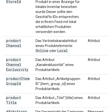
Store
Id
Produkt in einer Anzeige für
lokales Inventar beworben
wurde Dieser sollte den
Geschäfts-IDs entsprechen,
die in Ihrem Feed mit lokal
erhältlichen Produkten
verwendet werden.
product
Das Vertriebskanalattribut
Attribut
Channel
eines Produktelements:
Online
Local
oder
.
product
Das Attribut
Attribut
Channel
„Kanalexklusivität“ eines
Exclusivity
Produktartikels.
product
Item
Das Attribut „Artikelgruppen-
Attribut
Group
Id
ID“ [item_group_id] eines
Produktartikels.
product
Das Attribut „Titel“ [title] eines
Attribut
Title
Produktartikels.
dfa
Actions
Die Gesamtzahl der Campaign
Messwert