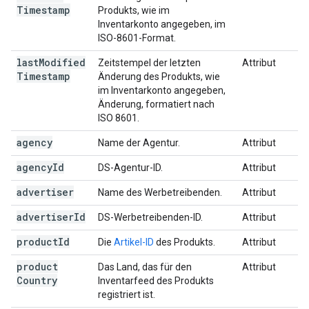
Timestamp
Produkts, wie im
Inventarkonto angegeben, im
ISO-8601-Format.
last
Modified
Zeitstempel der letzten
Attribut
Timestamp
Änderung des Produkts, wie
im Inventarkonto angegeben,
Änderung, formatiert nach
ISO 8601.
agency
Name der Agentur.
Attribut
agency
Id
DS-Agentur-ID.
Attribut
advertiser
Name des Werbetreibenden.
Attribut
advertiser
Id
DS-Werbetreibenden-ID.
Attribut
product
Id
Die
Artikel-ID
des Produkts.
Attribut
product
Das
Land, das für den
Attribut
Country
Inventarfeed des Produkts
registriert ist
.