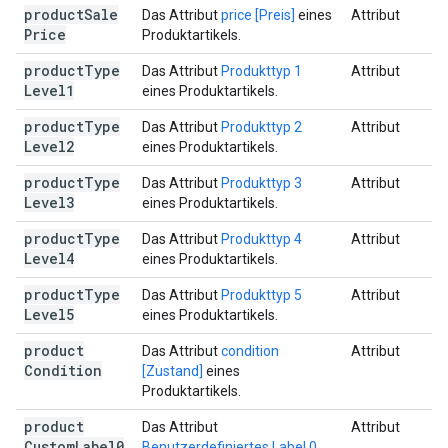
product
Sale
Das Attribut
price [Preis]
eines
Attribut
Price
Produktartikels.
product
Type
Das Attribut
Produkttyp 1
Attribut
Level1
eines Produktartikels.
product
Type
Das Attribut
Produkttyp 2
Attribut
Level2
eines Produktartikels.
product
Type
Das Attribut
Produkttyp 3
Attribut
Level3
eines Produktartikels.
product
Type
Das Attribut
Produkttyp 4
Attribut
Level4
eines Produktartikels.
product
Type
Das Attribut
Produkttyp 5
Attribut
Level5
eines Produktartikels.
product
Das Attribut
condition
Attribut
Condition
[Zustand]
eines
Produktartikels.
product
Das Attribut
Attribut
Custom
Label0
Benutzerdefiniertes Label 0