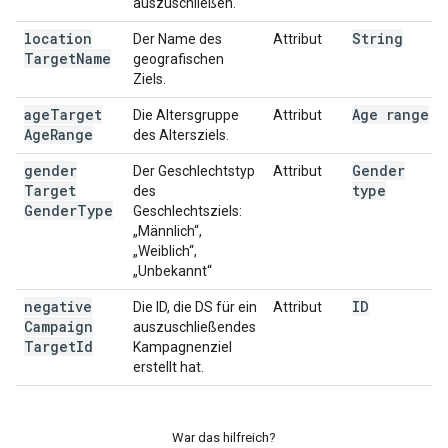
auszuschließen.
location
String
Der Name des
Attribut
Target
Name
geografischen
Ziels.
age
Target
Age range
Die Altersgruppe
Attribut
Age
Range
des Altersziels.
gender
Gender
Der Geschlechtstyp
Attribut
Target
type
des
Gender
Type
Geschlechtsziels:
„Männlich“,
„Weiblich“,
„Unbekannt“
negative
ID
Die ID, die DS für ein
Attribut
Campaign
auszuschließendes
Target
Id
Kampagnenziel
erstellt hat.
War das hilfreich?