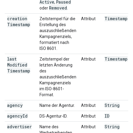
Active
Paused
,
Removed
oder
.
creation
Timestamp
Zeitstempel für die
Attribut
Timestamp
Erstellung des
auszuschließenden
Kampagnenziels,
formatiert nach
ISO 8601.
last
Timestamp
Zeitstempel der
Attribut
Modified
letzten Änderung
Timestamp
des
auszuschließenden
Kampagnenziels
im ISO-8601-
Format.
agency
String
Name der Agentur.
Attribut
agency
Id
ID
DS-Agentur-ID.
Attribut
advertiser
String
Name des
Attribut
Werbetreibenden.