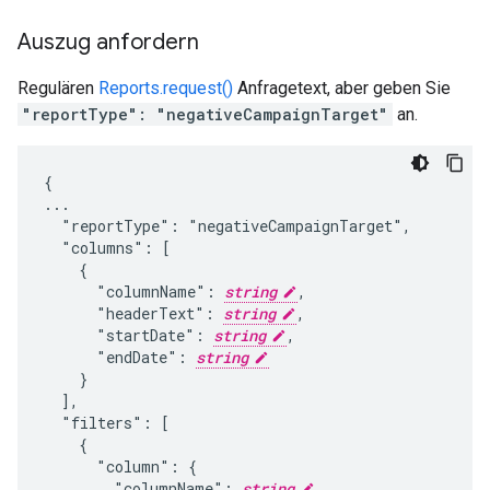
Auszug anfordern
Regulären
Reports.request()
Anfragetext, aber geben Sie
"reportType": "negativeCampaignTarget"
an.
{

...

  "reportType": "negativeCampaignTarget",

  "columns": [

    {

      "columnName": 
string
,

      "headerText": 
string
,

      "startDate": 
string
,

      "endDate": 
string
    }

  ],

  "filters": [

    {

      "column": {

        "columnName": 
string
,
