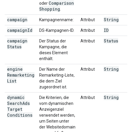
Comparison
oder
Shopping
.
campaign
String
Kampagnenname:
Attribut
campaign
Id
ID
DS-Kampagnen-ID.
Attribut
campaign
Status
Der Status der
Attribut
Status
Kampagne, die
dieses Element
enthält.
engine
String
Der Name der
Attribut
Remarketing
Remarketing-Liste,
List
die dem Ziel
zugeordnet ist.
dynamic
String
Die Kriterien, die
Attribut
Search
Ads
vom dynamischen
Target
Anzeigenziel
Conditions
verwendet werden,
um Seiten unter
der Websitedomain