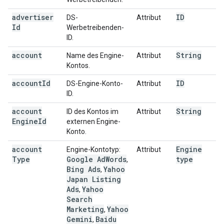
advertiser
ID
DS-
Attribut
Id
Werbetreibenden-
ID.
account
String
Name des Engine-
Attribut
Kontos.
account
Id
ID
DS-Engine-Konto-
Attribut
ID.
account
String
ID des Kontos im
Attribut
Engine
Id
externen Engine-
Konto.
account
Engine
Engine-Kontotyp:
Attribut
Type
Google Ad
Words
type
,
Bing Ads
Yahoo
,
Japan Listing
Ads
Yahoo
,
Search
Marketing
Yahoo
,
Gemini
Baidu
,