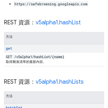
https://safebrowsing.googleapis.com
REST 資源：
v5alpha1
.
hash
List
方法
get
GET
/
v5alpha1
/
hash
List
/
{name}
取得雜湊清單的最新內容。
REST 資源：
v5alpha1
.
hash
Lists
方法
batch
Get