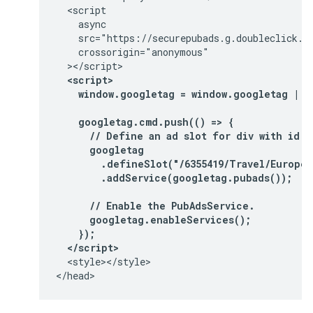
  <script

    async

    src="https://securepubads.g.doubleclick.ne
    crossorigin="anonymous"

  <script>
    window.googletag = window.googletag || 
    googletag.cmd.push(() => {
      // Define an ad slot for div with id "
      googletag
        .defineSlot("/6355419/Travel/Europe/
        .addService(googletag.pubads());
      // Enable the PubAdsService.
      googletag.enableServices();
    });
  </script>
  <style></style>

</head>