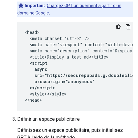
Important
:
Chargez GPT uniquement à partir d'un
domaine Google
.
<head>

  <meta charset="utf-8" />

  <meta name="viewport" content="width=device-
  <meta name="description" content="Display a 
  <script
    async
    src="https://securepubads.g.doubleclick
    crossorigin="anonymous"
  ></script>
  <style></style>

</head>
Définir un espace publicitaire
Définissez un espace publicitaire, puis initialisez
GPT à l'aide de la méthode