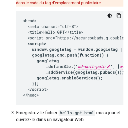
dans le code du tag d'emplacement publicitaire.
<head>

  <meta charset="utf-8">

  <title>Hello GPT</title>

  <script src="https://securepubads.g.doublecl
<script>

    window.googletag = window.googletag || 
    googletag.cmd.push(function() {

      googletag

          .defineSlot("
ad-unit-path
", [
wid
          .addService(googletag.pubads());

      googletag.enableServices();

    });

  </script>
Enregistrez le fichier
hello-gpt.html
mis à jour et
ouvrez-le dans un navigateur Web.