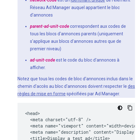
network-code
est un
identifiant unique
de l'élément
Réseau Ad Manager auquel appartient le bloc
d'annonces
parent-ad-unit-code
correspondent aux codes de
tous les blocs d'annonces parents (uniquement
s'applique aux blocs d'annonces autres que de
premier niveau)
ad-unit-code
est le code du bloc d'annonces à
afficher.
Notez que tous les codes de bloc d'annonces inclus dans le
chemin d'accès au bloc d'annonces doivent respecter le
des
règles de mise en forme
spécifiées par Ad Manager.
<head>

  <meta charset="utf-8" />

  <meta name="viewport" content="width=device-
  <meta name="description" content="Display a 
  <title>Display a test ad</title>
