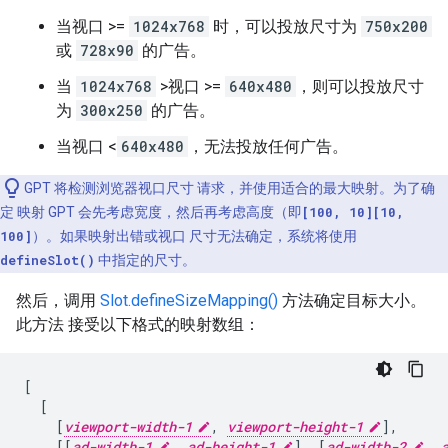
当视口 >=
1024x768
时，可以投放尺寸为
750x200
或
728x90
的广告。
当
1024x768
>视口 >=
640x480
，则可以投放尺寸
为
300x250
的广告。
当视口 <
640x480
，无法投放任何广告。
GPT 将检测浏览器视口尺寸 请求，并使用适合的最大映射。为了确
定 映射 GPT 会先考虑宽度，然后再考虑高度（即
[100, 10]
[10,
100]
）。如果映射出错或视口 尺寸无法确定，系统将使用
defineSlot()
中指定的尺寸。
然后，调用
Slot.defineSizeMapping()
方法确定目标大小。
此方法 接受以下格式的映射数组：
[
[
[
viewport-width-1
,
viewport-height-1
],
[[
ad-width-1
,
ad-height-1
],
[
ad-width-2
,