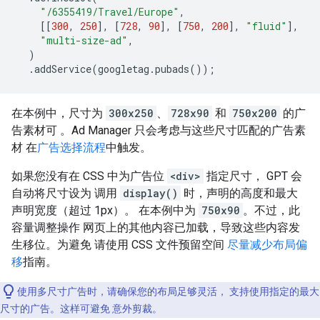
"/6355419/Travel/Europe"
,
[[
300
,
250
],
[
728
,
90
],
[
750
,
200
],
"fluid"
],
"multi-size-ad"
,
)
.
addService
(
googletag
.
pubads
());
在本例中，尺寸为
300x250
、
728x90
和
750x200
的广
告素材可 。Ad Manager 只会考虑与这些尺寸匹配的广告素
材 在
广告选择流程
中触发。
如果您没有在 CSS 中为广告位
<div>
指定尺寸， GPT 会
自动将尺寸设为 调用
display()
时，声明的高度和最大
声明宽度（超过 1px）。 在本例中为
750x90
。不过，此
容量调整操作 网页上的其他内容已加载，导致这些内容发
生移位。为避免 请使用 CSS 文件预留空间
尽量减少布局偏
移
指南。
使用多尺寸广告时，请确保您的布局足够灵活， 支持使用指定的最大
尺寸的广告。这样可避免 意外剪裁。