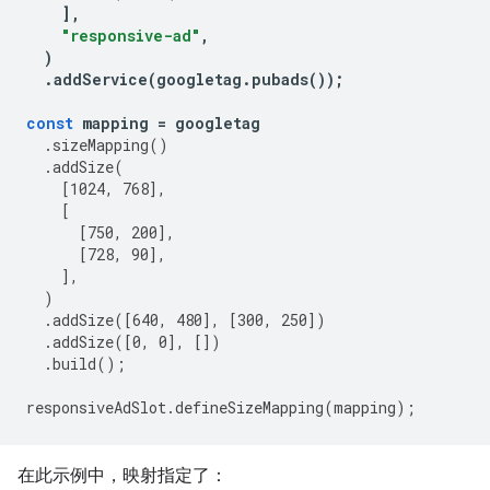
],
"responsive-ad"
,
)
.
addService
(
googletag
.
pubads
());
const
mapping
=
googletag
.
sizeMapping
()
.
addSize
(
[
1024
,
768
],
[
[
750
,
200
],
[
728
,
90
],
],
)
.
addSize
([
640
,
480
],
[
300
,
250
])
.
addSize
([
0
,
0
],
[])
.
build
();
responsiveAdSlot
.
defineSizeMapping
(
mapping
);
在此示例中，映射指定了：