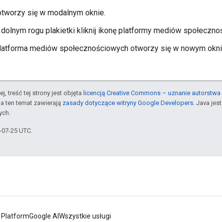
otworzy się w modalnym oknie.
olnym rogu plakietki kliknij ikonę platformy mediów społecznoś
latforma mediów społecznościowych otworzy się w nowym okni
j, treść tej strony jest objęta
licencją Creative Commons – uznanie autorstwa 
a ten temat zawierają
zasady dotyczące witryny Google Developers
. Java je
ych.
5-07-25 UTC.
 Platform
Google AI
Wszystkie usługi