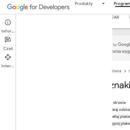
Produkty
Program
Centrum dla twórców
Abonamenty i ceny
GEAR
Informacje
Czat
Tłumaczenia wyge
Omówienie Programu dla deweloperów
Interfejs API
Najczęstsze pytania dotyczące
programu dla deweloperów
Strona główna
Najczęstsze pytania dotyczące
Odznak
korzyści z udziału w Programie dla
deweloperów
Najczęstsze pytania dotyczące forów
programu dla deweloperów
Na tej stronie
Najczęstsze pytania dotyczące
Zdobywaj odzna
agentów Gemini Enterprise
Wyświetlaj plakie
Polityka treści
Udostępnij plakie
Warunki usługi