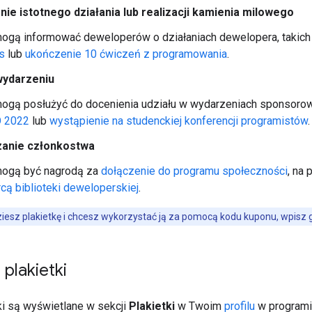
ie istotnego działania lub realizacji kamienia milowego
mogą informować deweloperów o działaniach dewelopera, takich
s
lub
ukończenie 10 ćwiczeń z programowania
.
wydarzeniu
mogą posłużyć do docenienia udziału w wydarzeniach sponsorow
O 2022
lub
wystąpienie na studenckiej konferencji programistów
.
zanie członkostwa
 mogą być nagrodą za
dołączenie do programu społeczności
, na 
ą biblioteki deweloperskiej
.
ziesz plakietkę i chcesz wykorzystać ją za pomocą kodu kuponu, wpisz 
 plakietki
ki są wyświetlane w sekcji
Plakietki
w Twoim
profilu
w programi