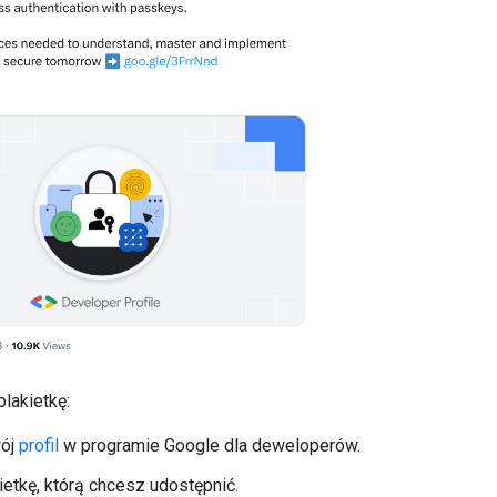
lakietkę:
wój
profil
w programie Google dla deweloperów.
kietkę, którą chcesz udostępnić.