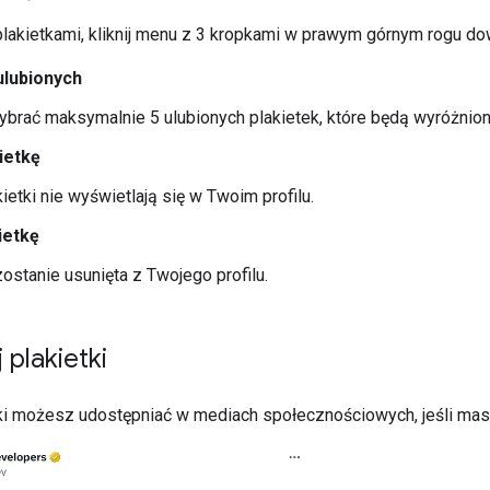
akietkami, kliknij menu z 3 kropkami w prawym górnym rogu dowol
ulubionych
rać maksymalnie 5 ulubionych plakietek, które będą wyróżnione
ietkę
kietki nie wyświetlają się w Twoim profilu.
ietkę
zostanie usunięta z Twojego profilu.
 plakietki
ki możesz udostępniać w mediach społecznościowych, jeśli ma