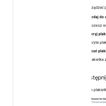
Aby zarządzać pl
Dodaj do 
Możesz wyb
Ukryj plak
Ukryte pla
Usuń plak
Plakietka 
Udostępnij
Zdobyte plakiet