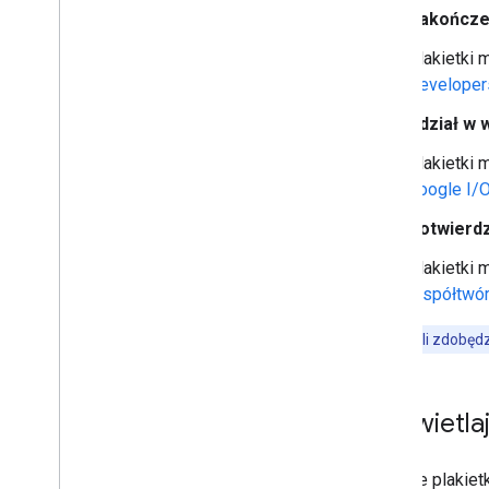
Zakończen
Plakietki 
Developer
Udział w 
Plakietki 
Google I/
Potwierd
Plakietki
Współtwórc
Uwaga:
jeśli zdobęd
Wyświetlaj
Zdobyte plakiet