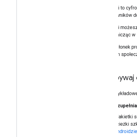
Regiony
,
w których działa ta usługa
Odznaki to cyfr
użytkowników do
Funkcje
Odznaki
Odznaki możesz 
Kolekcje
uczestnicząc w 
Społeczności i programy
Moich zainteresowań
Jako członek p
Zapisane strony
mediach społeczn
Zdobywaj 
Oto przykładowe
Uzupełnia
Plakietki 
ścieżki szk
Androidzi