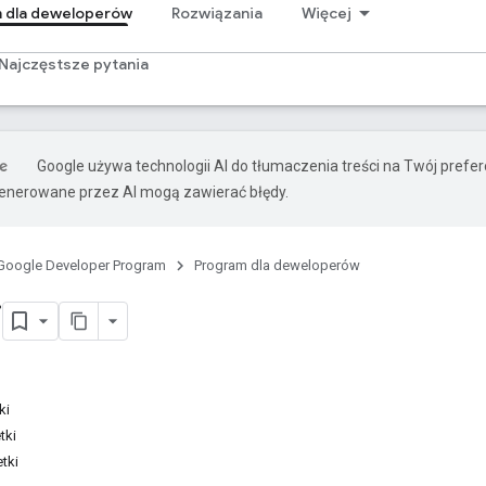
 dla deweloperów
Rozwiązania
Więcej
Najczęstsze pytania
Google używa technologii AI do tłumaczenia treści na Twój prefe
nerowane przez AI mogą zawierać błędy.
Google Developer Program
Program dla deweloperów
i
ki
tki
tki