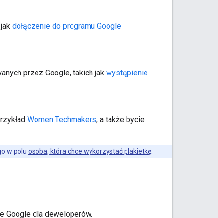
 jak
dołączenie do programu Google
anych przez Google, takich jak
wystąpienie
przykład
Women Techmakers
, a także bycie
go w polu
osoba, która chce wykorzystać plakietkę
.
e Google dla deweloperów.