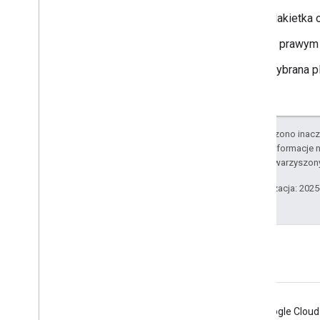
Plakietka 
W prawym d
Wybrana p
O ile nie stwierdzono inacze
Szczegółowe informacje n
podmiotów stowarzyszon
Ostatnia aktualizacja: 202
Polityka treści
Android
Chrome
Firebase
Google Cloud