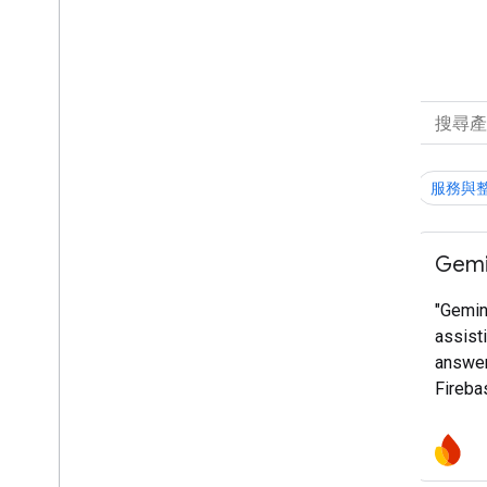
所有產品
篩選條件：
產品類別
服務與
全選
平台和作業系統
Gemin
架構、IDE 和 SDK
"Gemini
服務與整合
assisti
成長與營利
answer
Fireba
開發重點
genera
develo
全選
troubl
AI