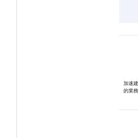
Android
這些新型工具可協助您在各種
加速
Android 裝置上打造深受使用者
的業
喜愛的體驗。