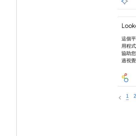
Loo
這個平
用程式
協助您
過視覺
1