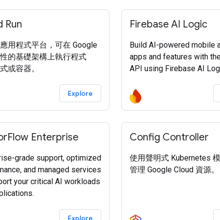
d Run
Firebase AI Logic
應用程式平台，可在 Google
Build AI-powered mobile 
性的基礎架構上執行程式
apps and features with th
式或容器。
API using Firebase AI Log
Explore
orFlow Enterprise
Config Controller
rise-grade support, optimized
使用聲明式 Kubernetes
mance, and managed services
管理 Google Cloud 資源。
ort your critical AI workloads
lications.
Explore