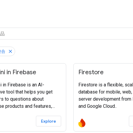
整合
i in Firebase
Firestore
 in Firebase is an AI-
Firestore is a flexible, sca
ve tool that helps you get
database for mobile, web,
s to questions about
server development from 
se products and features,
and Google Cloud..
tes and explains code for
pment, and shortens your
Explore
eshooting process."