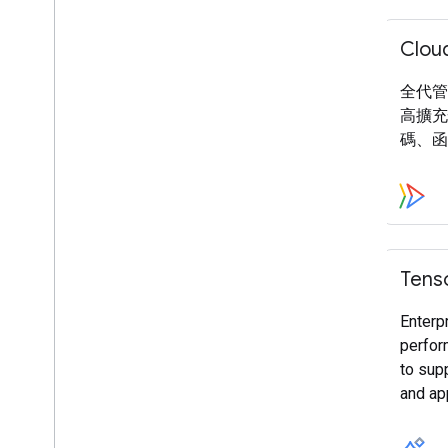
行動裝置
Clou
Web
Cloud
全代管
高擴充
碼、函
Tens
Enterp
perfor
to supp
and app