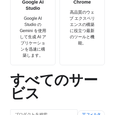
Google AI
Chrome
Studio
高品質のウェ
Google AI
ブ エクスペリ
Studio の
エンスの構築
Gemini を使用
に役立つ最新
して生成 AI ア
のツールと機
プリケーショ
能。
ンを迅速に構
築します。
すべてのサー
ビス
filter_list
フィルタ