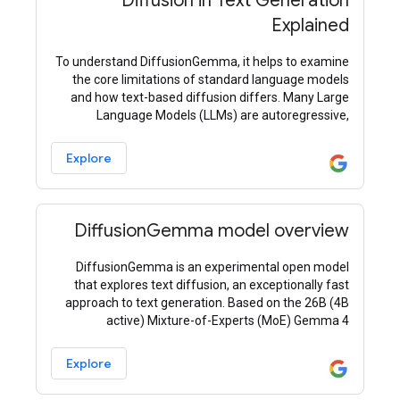
Diffusion in Text Generation
Explained
To understand DiffusionGemma, it helps to examine
the core limitations of standard language models
and how text-based diffusion differs. Many Large
Language Models (LLMs) are autoregressive,
meaning they generate text one single token at a
time.
Explore
DiffusionGemma model overview
DiffusionGemma is an experimental open model
that explores text diffusion, an exceptionally fast
approach to text generation. Based on the 26B (4B
active) Mixture-of-Experts (MoE) Gemma 4
architecture, DiffusionGemma generates tokens
using discrete
Explore