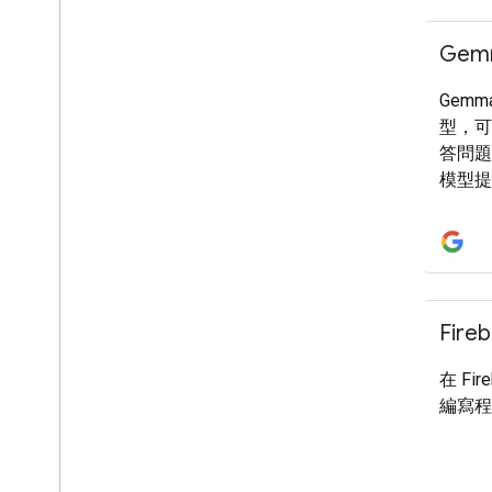
行動裝置
Gem
Web
Cloud
Gem
型，可
答問題
模型提
的 商
專案和
型。 
同的架
您可以從 
Fireb
下載 
解 Ge
在 Fi
型資訊
編寫程
載舊版
閱「 先