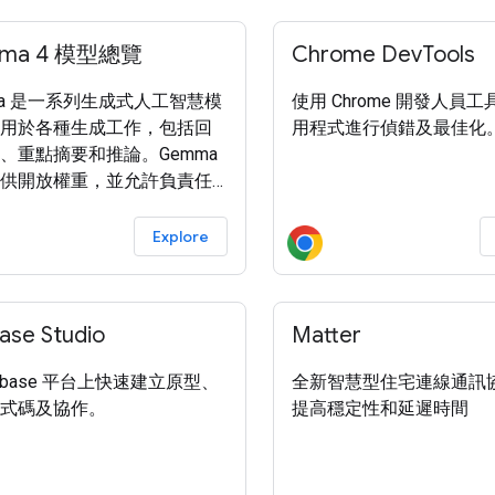
ma 4 模型總覽
Chrome DevTools
ma 是一系列生成式人工智慧模
使用 Chrome 開發人員
用於各種生成工作，包括回
用程式進行偵錯及最佳化
、重點摘要和推論。Gemma
供開放權重，並允許負責任
業用途 ，因此您可以在自己的
應用程式中調整及部署模
Explore
Gemma 4 模型系列涵蓋四種不
構，可滿足特定硬體需求：
Kaggle 和 Hugging Face
ase Studio
Matter
Gemma 4 模型。如要進一步瞭
mma 4 的技術細節，請參閱 模
rebase 平台上快速建立原型、
全新智慧型住宅連線通訊
卡 和 技術報告 。您也可以下
式碼及協作。
提高穩定性和延遲時間
 Gemma 核心模型。詳情請參
前的 Gemma