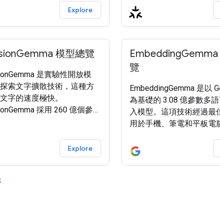
Explore
fusionGemma 模型總覽
EmbeddingGemm
覽
usionGemma 是實驗性開放模
探索文字擴散技術，這種方
EmbeddingGemma 是以 G
文字的速度極快。
為基礎的 3.08 億參數多
usionGemma 採用 260 億個參數
入模型。這項技術經過最
 億個有效參數) 的專家混合
用於手機、筆電和平板電
) Gemma 4 架構，並使用離散
裝置。模型會產生文字的
成權杖。這個開放權重模型
法，用於資訊檢索、語意
Explore
模態，可處理文字、圖片和
尋、分類和分群等下游工
入內容，然後生成文字輸出
EmbeddingGemma 包
iffusionGemma 以 MoE 為
3
能： 與其他 Gemma 模
旨在提升生成速度 (每秒生成
EmbeddingGemma 提
數)，同時仍可部署至各種硬
並授權用於負責任的 商業
DiffusionGemma 以
您在自己的專案和應用程