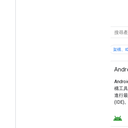
所有產品
篩選條件：
產品類別
架構、ID
全選
平台和作業系統
Andro
架構、IDE 和 SDK
Andr
服務與整合
構工具，
成長與營利
進行最
(IDE)
開發重點
全選
AI