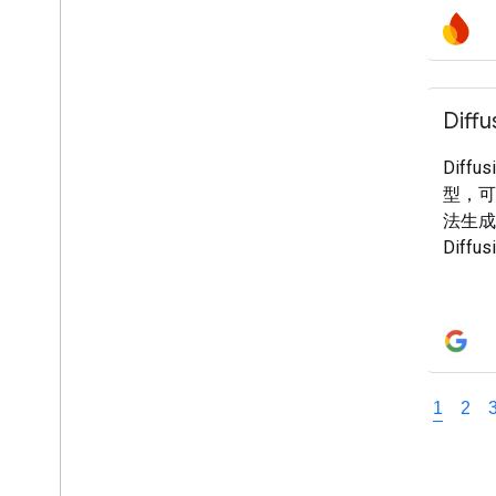
Dif
Diff
型，可
法生成
Diff
(40
(MoE
擴散生
屬於多
影片輸
內容。 D
1
2
基礎，
的權杖
體環境。