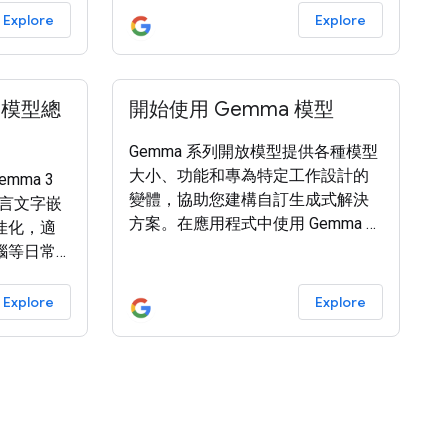
法很適合透過批次處理同時服務多
Explore
Explore
位使用者，但會造成個別使用者的
延遲瓶頸。 在解碼階段，標準
Transformer 模型是 記憶體繫結 ，
a 模型總
開始使用 Gemma 模型
而非運算繫結。大部分的生成時間
都用於將模型權重從硬體記憶體載
Gemma 系列開放模型提供各種模型
入處理單元，而非執行實際的數學
大小、功能和專為特定工作設計的
emma 3
計算。由於權重在每個步驟中只需
變體，協助您建構自訂生成式解決
語言文字嵌
要載入一次，因此無論批量大小為
方案。在應用程式中使用 Gemma 模
佳化，適
何，為 1
型時，主要有以下幾種做法： 這份
腦等日常
指南可協助您開始 挑選 模型、 測試
數值表示
模型功能，以及視需要 微調 所選模
相似度搜
Explore
Explore
型，以供應用程式使用。 本節將協
作。
助您瞭解 Gemma 模型系列的正式版
含下列重要功
本，並為應用程式選取合適的模
型一樣，
型。模型變體提供一般功能或專為
供開放權重，
特定工作設計，並提供不同大小的
用途 ，讓
參數，方便您選擇偏好的功能，以
式中微調