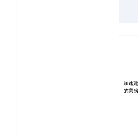
Android
這些新型工具可協助您在各種
加速
Android 裝置上打造深受使用者
的業
喜愛的體驗。