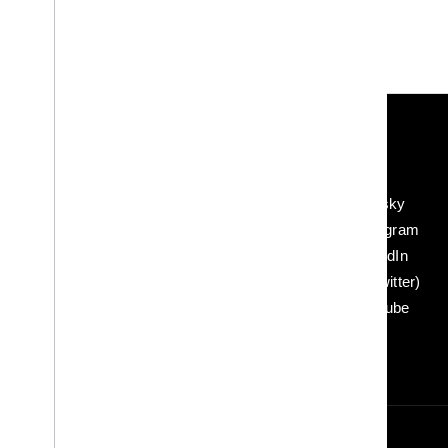
Gemma
互動交流
論壇
Google Developer Program
網誌
Google Developer Groups
Bluesky
Google Developer Experts
Instagram
Accelerators
LinkedIn
Google Cloud & NVIDIA
X (Twitter)
YouTube