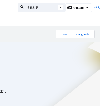
/
登入
創新、