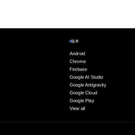
 4
及部署。
版本
Android
Chrome
Firebase
Google AI Studio
Google Antigravity
Google Cloud
Google Play
View all