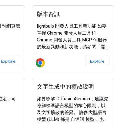
用 JetBrains 的 Compose
Multiplatform (CMP) ，在不同平台
版本資訊
共用 UI。 我們已將許多 Jetpack 程
式庫遷移至 KMP 就緒狀態。下列
工具對網頁應
lightbulb 開發人員工具新功能 如要
。
掌握 Chrome 開發人員工具和
Chrome 開發人員工具 MCP 伺服器
的最新異動和新功能，請參閱「開
發人員工具的新功能」版本資訊。
Explore
Explore
文字生成中的擴散說明
協定，可
如要瞭解 DiffusionGemma，建議先
瞭解標準語言模型的核心限制，以
及文字擴散的差異。 許多大型語言
模型 (LLM) 都是 自迴歸 模型，也就
是一次生成一個權杖。雖然這種方