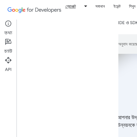
প্রোডাক্ট
সমাধান
ইভেন্ট
শিখুন
সব প্রোডাক্ট
প্ল্যাটফর্ম ও অপারেটিং সিস্টেম
ফ্রেমওয়ার্ক, IDE ও SD
তথ্য
এই পৃষ্ঠাটি
Cloud Translation API
অনুবাদ করেছ
চ্যাট
API
আপনার উদ্
উন্নয়নকে 