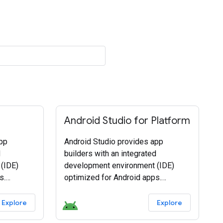
Android Studio for Platform
app
Android Studio provides app
d
builders with an integrated
(IDE)
development environment (IDE)
s.
optimized for Android apps.
today.
Download Android Studio today.
Explore
Explore