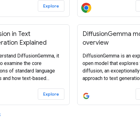
asoning. Gemma models are
release notes: What's new
Explore
ed with open weights and
DevTools.
 responsible
sion in Text
DiffusionGemma m
ration Explained
overview
erstand DiffusionGemma, it
DiffusionGemma is an exp
to examine the core
open model that explores 
tions of standard language
diffusion, an exceptionally
 and how text-based
approach to text generati
ion differs. Many Large
on the 26B (4B active) Mix
ge Models (LLMs) are
Experts (MoE) Gemma 4
Explore
gressive, meaning they
architecture, DiffusionG
e text one single token at a
generates tokens using di
3