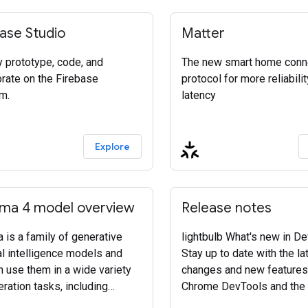
ase Studio
Matter
y prototype, code, and
The new smart home conne
orate on the Firebase
protocol for more reliabili
m.
latency
Explore
a 4 model overview
Release notes
is a family of generative
lightbulb What's new in D
ial intelligence models and
Stay up to date with the la
n use them in a wide variety
changes and new features
ration tasks, including
Chrome DevTools and the
on answering, summarization,
DevTools MCP server with