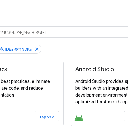
ার্ক, IDEs এবং SDKs
ack
Android Studio
 best practices, eliminate
Android Studio provides 
plate code, and reduce
builders with an integrate
ntation
development environment 
optimized for Android app
Download Android Studio 
Explore