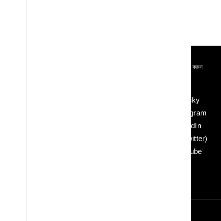
জুড়ে থাকা
কানেক্ট করুন
Google Developer Program
ব্লগ
Google Developer Groups
Bluesky
Google Developer Experts
Instagram
Accelerators
LinkedIn
Google Cloud & NVIDIA
X (Twitter)
YouTube
শর্তাবলী
গোপনীয়তা
Manage cookies