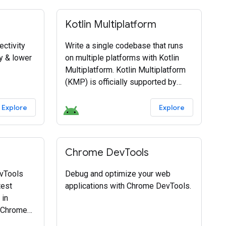
Kotlin Multiplatform
ctivity
Write a single codebase that runs
ty & lower
on multiple platforms with Kotlin
Multiplatform. Kotlin Multiplatform
(KMP) is officially supported by
Google for sharing business logic
between Android and iOS. Kotlin
Explore
Explore
Multiplatform is stable and
Chrome DevTools
evTools
Debug and optimize your web
test
applications with Chrome DevTools.
 in
 Chrome
 our