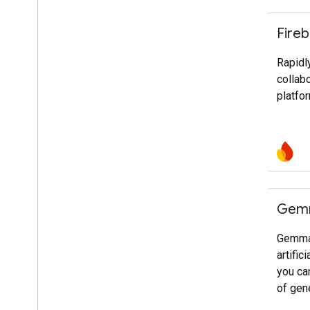
মুঠোফোন
Fireb
ওয়েব
মেঘ
Rapidl
collab
platfor
Gemm
Gemma 
artific
you ca
of gene
questi