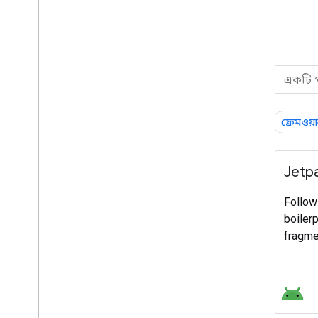
সব পণ্য
এর ভিত্তিতে ফিল্টার করুন:
পণ্য তালিকা
ফ্রেমওয়
সব বেছে নিন
প্ল্যাটফর্ম এবং অপারেটিং সিস্টেম
Jetp
ফ্রেমওয়ার্ক, IDEs এবং SDKs
Follow
সেবা এবং ইন্টিগ্রেশন
boiler
বৃদ্ধি এবং নগদীকরণ
fragme
উন্নয়ন ফোকাস
সব বেছে নিন
এআই