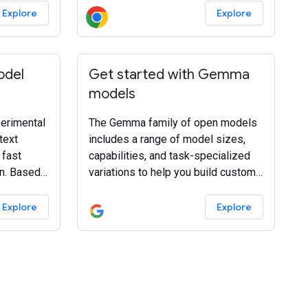
 in
Explore
Explore
odel
Get started with Gemma
models
erimental
The Gemma family of open models
text
includes a range of model sizes,
 fast
capabilities, and task-specialized
on. Based
variations to help you build custom
ture-of-
generative solutions. These are the
main paths you can follow when
Explore
Explore
emma
using Gemma models in an
screte
application: This