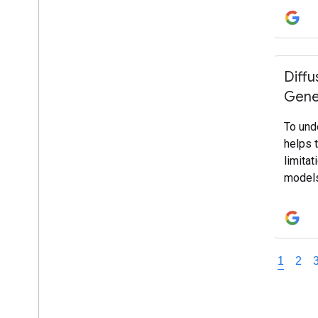
and re
provid
permit
Diffu
Gene
To und
helps 
limita
models
diffus
Langua
autore
generat
1
2
time.