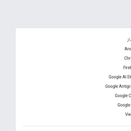
ار
And
Ch
Fir
Google AI S
Google Antigr
Google 
Google
Vie