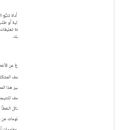
لدينا.
ابحث في أداة تتبُّع ا
مشكلة حالية أو طلب 
أيضًا إضافة تعليقات
للميزة طلبك.
Bugs
أثناء الإبلاغ عن الأخ
وصف المشكلة، 
يشير هذا الم
وصف للنتيجة 
رسائل الخطأ ا
معلومات عن بي
أي معلومات أخ