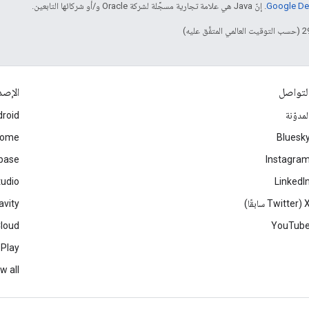
. إنّ Java هي علامة تجارية مسجَّلة لشركة Oracle و/أو شركائها التابعين.
لتواصل
الإصد
لمدوّنة
roid
rome
Bluesk
ebase
Instagra
tudio
LinkedI
Twitter سابقًا)
avity
Cloud
YouTub
 Play
w all