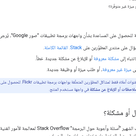
ميزة غير متوفّرة؟
ى المساعدة بشأن واجهات برمجة تطبيقات "صور Google"، يُرجى مراجعة ما يلي: الخيارات.
ال على منتدى المطوّرين على
Stack. القائمة الكاملة
.
نتباه إلى
مشكلة معروفة
أو الإبلاغ عن مشكلة جديدة. خطأ.
لى
ميزة غير معروفة
، أو طلب ميزة أو وظيفة جديدة.
أعلاه فقط لمشاكل المطوّرين المتعلّقة بواجهات برمجة تطبيقات Flickr. للحصول على
لاحظات
أو
الإبلاغ عن مشكلة
في واجهة مستخدم المنتج.
 أو مشكلة؟
نستخدم موقع الويب الشهير "أسئلة وأجوبة حو