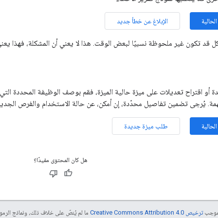
لحالية
الإبلاغ عن خطأ جديد
شاكل قد تكون غير ملحوظة نسبيًا لبعض الوقت. هذا لا يعني أن المشكلة، فهذا يعني
ة أو اقتراح تعديلات على ميزة حالية الميزة، فقم بوصف الوظيفة المحددة التي ت
مة. يُرجى تضمين تفاصيل محدّدة، إن أمكن، عن حالة الاستخدام والفرص الجديدة 
لحالية
طلب ميزة جديدة
هل كان المحتوى مفيدًا؟
بموجب
ترخيص Creative Commons Attribution 4.0‏
ما لم يُنصّ على خلاف ذلك، ونماذج الر