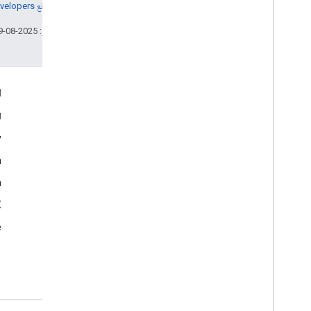
مراجعة
سياسات موقع Google Developers‏
تاريخ التعديل الأخير: 2025-08-29 (حسب التوقيت العالمي المتفَّق عليه)
التفاعل
ا
Google Developer Program
ا
y
Google Developer Groups
m
Google Developer Experts
n
Accelerators
Google Cloud & NVIDIA
‫X ‏(
e