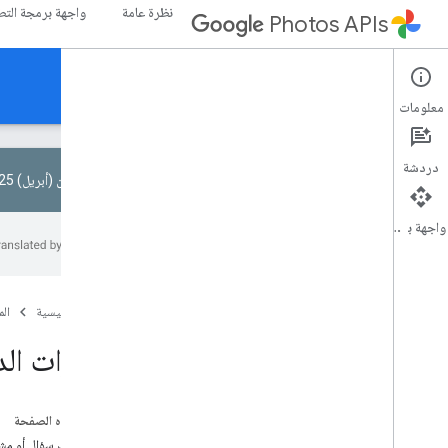
نظرة عامة
واجهة برمجة التطبيقات I
Photos APIs
الدعم
معلومات
دردشة
في 1 نيسان (أبريل) 2025، تمت إزالة بعض النطاقات في Library API.
واجهة برمجة التطبيقات
كيفية الحصول على مساعدة
ملاحظات حول الإصدار
السياسات والإرشادات
الصفحة الرئيسية
ال
التحديثات لعام 2025
خيارات الدع
سياسة Photos API
إرشادات تجربة المستخدم
إرشادات تجربة المستخدم المحيطة
على هذه الصفحة
هل لديك سؤال أو مش