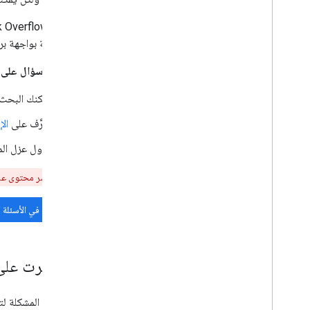
يحتوي Stack Overflow على أسئلة حول مجموعة متنوعة من الموضوعات، فيمكنك استخدام العلامة
ذات الصلة بواجهة بر
قبل نشر سؤال على Stack Overflow، ننصحك باتّباع الخطوات التالية
يمكنك البحث في علام
تعرَّف على
ال
حاول عزل المش
تحذير:
عند نشر محتوى على Stack Overflow، يُرجى عدم مشاركة معلومات حساسة، مثل بيانات الاعتماد أو مفتاح سر العميل أو الرموز
البحث في الأسئلة ا
هل عثرت على 
إذا حددت المشكلة لت