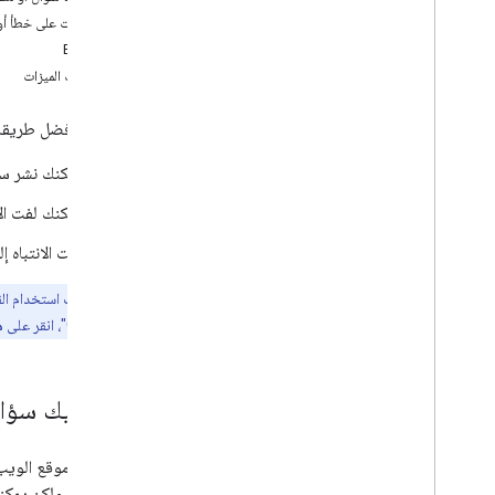
هل عثرت على خطأ أو 
Bugs
طلبات الميزات
لتحديد أفضل طريقة للحصول عل
يمكنك نشر سؤ
يمكنك لفت الا
لفت الانتباه إ
ملاحظة:
يجب استخدام القنوات 
من "صور Google"، انقر على
م
هل لديك سؤال
Google، ولكن يمكنك تسجيل الدخول باستخدام حسابك على الحساب.