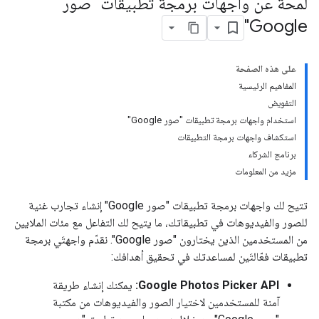
لمحة عن واجهات برمجة تطبيقات "صور
Google"
على هذه الصفحة
المفاهيم الرئيسية
التفويض
استخدام واجهات برمجة تطبيقات "صور Google"
استكشاف واجهات برمجة التطبيقات
برنامج الشركاء
مزيد من المعلومات
تتيح لك واجهات برمجة تطبيقات "صور Google" إنشاء تجارب غنية
للصور والفيديوهات في تطبيقاتك، ما يتيح لك التفاعل مع مئات الملايين
من المستخدمين الذين يختارون "صور Google". نقدّم واجهتَي برمجة
تطبيقات فعّالتَين لمساعدتك في تحقيق أهدافك:
Google Photos Picker API:
يمكنك إنشاء طريقة
آمنة للمستخدمين لاختيار الصور والفيديوهات من مكتبة