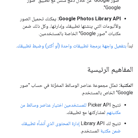
"صور Google" من خلال دمج سلس مع تطبيق "صور
Google".
Google Photos Library API:
يمكنك تحميل الصور
والألبومات التي ينشئها تطبيقك وإدارتها، وكل ذلك ضمن
مكتبات "صور Google" الخاصة بالمستخدمين.
ابدأ
بتفعيل واجهة برمجة تطبيقات واحدة (أو أكثر) وضبط تطبيقك
.
المفاهيم الرئيسية
المكتبة:
تمثّل مجموعة عناصر الوسائط المخزّنة في حساب "صور
Google" الخاص بالمستخدم.
تتيح Picker API
للمستخدمين اختيار عناصر وسائط من
مكتبتهم
لمشاركتها مع تطبيقك.
تتيح لك Library API
إدارة المحتوى الذي أنشأه تطبيقك
ضمن مكتبة
المستخدم.