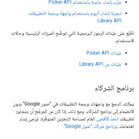
جرِّب إنشاء جلسة باستخدام Picker API
تجربة إنشاء ألبوم باستخدام واجهة برمجة التطبيقات
Library API
اطّلِع على عيّنات الرموز البرمجية التي توضّح الميزات الرئيسية وحالات
الاستخدام.
عيّنات Picker API
عيّنات من Library API
برنامج الشركاء
يمكنك الدمج مع واجهات برمجة التطبيقات في "صور Google" بدون
الانضمام إلى برنامج الشركاء. ومع ذلك، إذا كان من المرجّح أن يتجاوز
تطبيقك
الحدّ الأقصى
العام لمساحة التخزين المتوفّرة، يُرجى إبداء
اهتمامك
ببرنامج شركاء "صور Google"
.