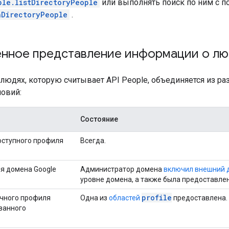
ple.listDirectoryPeople
или выполнять поиск по ним с 
hDirectoryPeople
.
нное представление информации о лю
людях, которую считывает API People, объединяется из ра
овий:
Состояние
ступного профиля
Всегда.
я домена Google
Администратор домена
включил внешний д
уровне домена, а также была предоставле
profile
чного профиля
Одна из
областей
предоставлена.
ванного