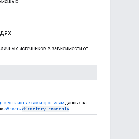
помощью
дях
зличных источников в зависимости от
оступ к контактам и профилям
данных на
directory.readonly
на
​​область
.