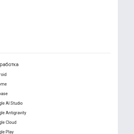
работка
roid
ome
base
le AI Studio
le Antigravity
le Cloud
le Play