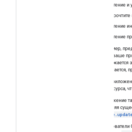
Чтение и
Руководство по миграции API
Прочтите 
контактов
Устранение неполадок
Чтение и
Чтение п
Например, пре
Когда ваше п
отображается э
соглашается, 
Если приложен
имя ресурса, ч
Приложение та
обновляя суще
people.updat
Пользователи 