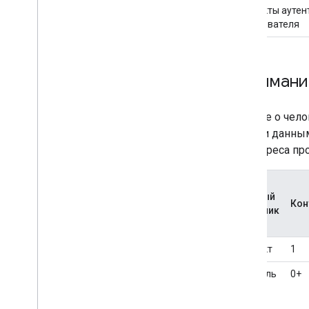
Контакты ауте
пользователя
Понимани
Данные о чело
с этими данны
URL-адреса про
Главный
Кон
источник
Контакт
1
Профиль
0+