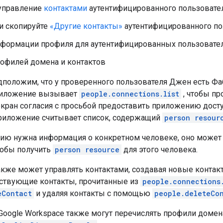
 управление
контактами
аутентифицированного пользовател
и скопируйте
«Другие контакты»
аутентифицированного по
нформации профиля для аутентифицированных пользовател
рофилей домена и контактов
дположим, что у проверенного пользователя Джен есть Фаб
риложение вызывает
people.connections.list
, чтобы пр
кран согласия с просьбой предоставить приложению досту
приложение считывает список, содержащий
person resour
ию нужна информация о конкретном человеке, оно может
тобы получить
person resource
для этого человека.
кже может управлять контактами, создавая новые конта
ствующие контакты, прочитанные из
people.connections
eContact
и удаляя контакты с помощью
people.deleteCo
Google Workspace также могут перечислять профили домена