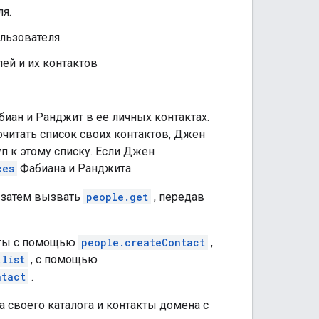
я.
льзователя.
ей и их контактов
иан и Ранджит в ее личных контактах.
очитать список своих контактов, Джен
п к этому списку. Если Джен
ces
Фабиана и Ранджита.
 затем вызвать
people.get
, передав
кты с помощью
people.createContact
,
.list
, с помощью
ntact
.
 своего каталога и контакты домена с