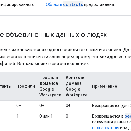
contacts
нтифицированного
Область
предоставлена.
е объединенных данных о людях
веке извлекаются из одного основного типа источника. Да
ми, если источники связаны через проверенные адреса эл
филей. Вот как может состоять человек:
Профили
Контакты
доменов
домена
такты
Профили
Применение
Google
Google
Workspace
Workspace
0+
0+
0+
Возвращается для 
pe
1
0 или 1
0
Возвращается в
получения данных 
пользователя
или д