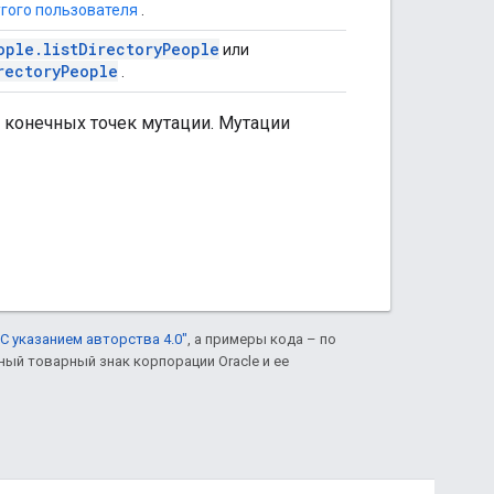
угого пользователя
.
ople.listDirectoryPeople
или
rectoryPeople
.
 конечных точек мутации. Мутации
С указанием авторства 4.0"
, а примеры кода – по
нный товарный знак корпорации Oracle и ее