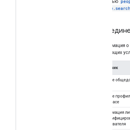
помощью
peo
people.searc
Объедине
Информация о 
следующих усл
Источник
Данные общедо
Google
Данные профил
Workspace
Информация ли
аутентифициро
пользователя