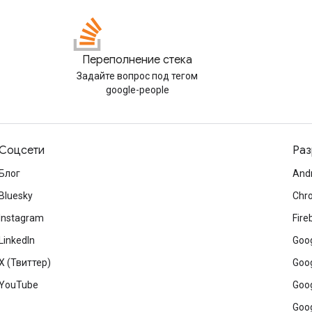
Переполнение стека
Задайте вопрос под тегом
google-people
Соцсети
Раз
Блог
And
Bluesky
Chr
Instagram
Fire
LinkedIn
Goog
X (Твиттер)
Goog
YouTube
Goog
Goog