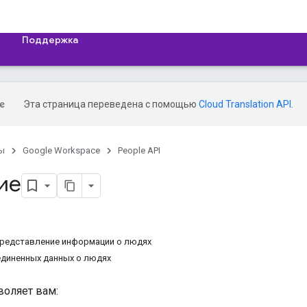
Поддержка
Эта страница переведена с помощью
Cloud Translation API
.
ы
Google Workspace
People API
ие
представление информации о людях
диненных данных о людях
воляет вам: