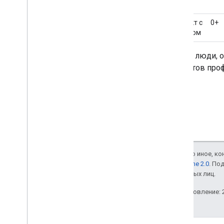
Контакт с
0+
доменом
Только люди, 
контактов про
Если не указано иное, к
лицензии Apache 2.0
. По
аффилированных лиц.
Последнее обновление: 2