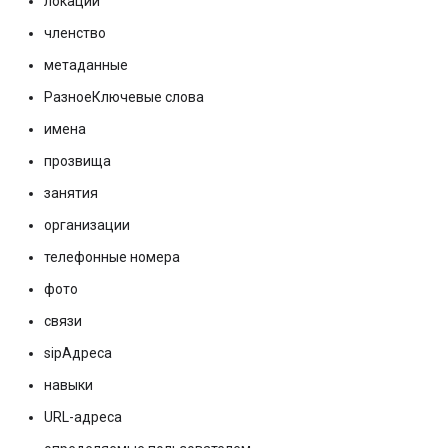
локации
членство
метаданные
РазноеКлючевые слова
имена
прозвища
занятия
организации
телефонные номера
фото
связи
sipАдреса
навыки
URL-адреса