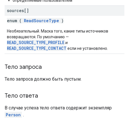
определяемые пользователем
sources[]
enum (
ReadSourceType
)
Необязательный. Маска того, какие типы источников
возвращаются. По умолчанию —
READ_SOURCE_TYPE_PROFILE
и
READ_SOURCE_TYPE_CONTACT
если не установлено.
Тело запроса
Тело запроса должно быть пустым.
Тело ответа
В случае успеха тело ответа содержит экземпляр
Person
.