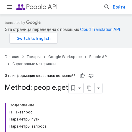
people
People API
Войти
Эта страница переведена с помощью
Cloud Translation API
.
Главная
Товары
Google Workspace
People API
Справочные материалы
Эта информация оказалась полезной?
Method: people
.
get
Содержание
HTTP-запрос
Параметры пути
Параметры запроса