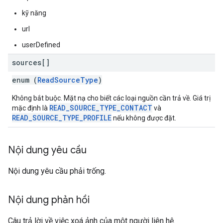
kỹ năng
url
userDefined
sources[]
enum (
ReadSourceType
)
Không bắt buộc. Mặt nạ cho biết các loại nguồn cần trả về. Giá trị
READ_SOURCE_TYPE_CONTACT
mặc định là
và
READ_SOURCE_TYPE_PROFILE
nếu không được đặt.
Nội dung yêu cầu
Nội dung yêu cầu phải trống.
Nội dung phản hồi
Câu trả lời về việc xoá ảnh của một người liên hệ.