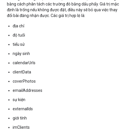
bằng cách phân tách các trường đó bằng dấu phẩy. Giá trị mặc
định là trống nếu không được đặt, điều này sẽ bỏ qua việc thay
đổi bài đăng nhận được. Các giá trị hợp lệ là:
địa chỉ
độ tuổi
tiểu sử
ngày sinh
calendarUrls
clientData
coverPhotos
emailAddresses
sự kiện
externalIds
giới tính
imClients