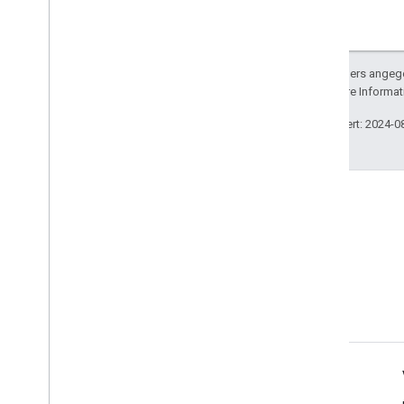
Sofern nicht anders angege
lizenziert. Weitere Informa
Zuletzt aktualisiert: 2024-0
Nutzungsbedingungen