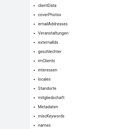
clientData
coverPhotos
emailAddresses
Veranstaltungen
externalIds
geschlechter
imClients
interessen
locales
Standorte
mitgliedschaft
Metadaten
miscKeywords
names