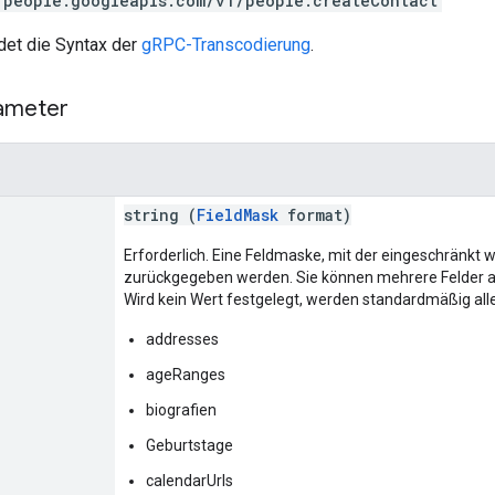
/people.googleapis.com/v1/people:createContact
et die Syntax der
gRPC-Transcodierung
.
ameter
string (
FieldMask
format)
Erforderlich. Eine Feldmaske, mit der eingeschränkt w
zurückgegeben werden. Sie können mehrere Felder a
Wird kein Wert festgelegt, werden standardmäßig alle
addresses
ageRanges
biografien
Geburtstage
calendarUrls