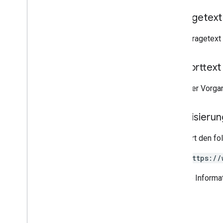
Anfragetext
Der Anfragetext 
Antworttext
Wenn der Vorgan
Autorisieru
Erfordert den f
https://
Weitere Informa