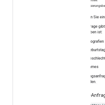
Antworttext
Kontakt erstellen
Autorisierungsbe
Kontakt löschen
Contact
Photo löschen
Erstellen Sie e
get
Die Anfrage gibt
get
Batch
Get
angegeben ist:
list
Directory
People
Kontakte suchen
biografien
search
Directory
People
Kontakt aktualisieren
Geburtsta
Kontaktkontaktfoto aktualisieren
geschlech
Menschen
.
Verbindungen
names
Typen
Änderungsanfrag
Batch
Create
Contacts
Error
Details
vermeiden.
Batch
Update
Contacts
Error
Details
Directory
Merge
Source
Type
Directory
Source
Type
HTTP-Anfra
Personenantwort