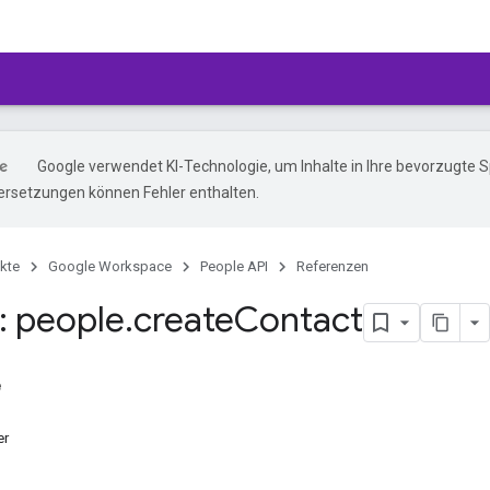
Google verwendet KI-Technologie, um Inhalte in Ihre bevorzugte 
ersetzungen können Fehler enthalten.
kte
Google Workspace
People API
Referenzen
 people
.
create
Contact
e
er