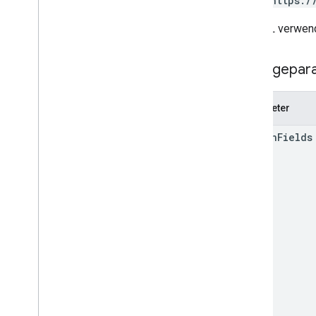
POST https:/
Read
Source
Type
Anfragemaske
Die URL verwend
Search
Response
Status
Abfragepar
Standardfunktionen
Suchparameter
Parameter
person
Fields
Referenz zu Clientbibliotheken
Browser
Go
Java
.
NET
Node
.
js
PHP
Python
Ruby