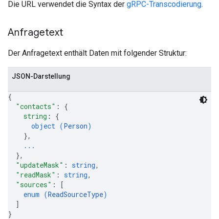
Die URL verwendet die Syntax der
gRPC-Transcodierung
.
Anfragetext
Der Anfragetext enthält Daten mit folgender Struktur:
JSON-Darstellung
{
"contacts"
: 
{
string
: 
{
object (
Person
)
}
,
...
}
,
"updateMask"
: 
string
,
"readMask"
: 
string
,
"sources"
: 
[
enum (
ReadSourceType
)
]
}