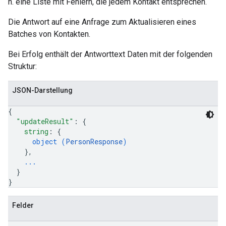
h. eine Liste mit Fehlern, die jedem Kontakt entsprechen.
Die Antwort auf eine Anfrage zum Aktualisieren eines
Batches von Kontakten.
Bei Erfolg enthält der Antworttext Daten mit der folgenden
Struktur:
JSON-Darstellung
{
"updateResult"
: 
{
string
: 
{
object (
PersonResponse
)
}
,
...
}
}
Felder