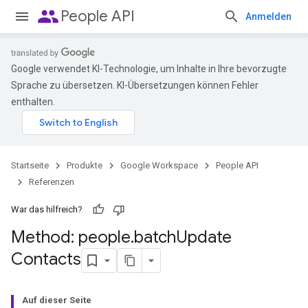
people
People API
Anmelden
Google verwendet KI-Technologie, um Inhalte in Ihre bevorzugte
Sprache zu übersetzen. KI-Übersetzungen können Fehler
enthalten.
Startseite
Produkte
Google Workspace
People API
Referenzen
War das hilfreich?
Method: people
.
batch
Update
Contacts
Auf dieser Seite