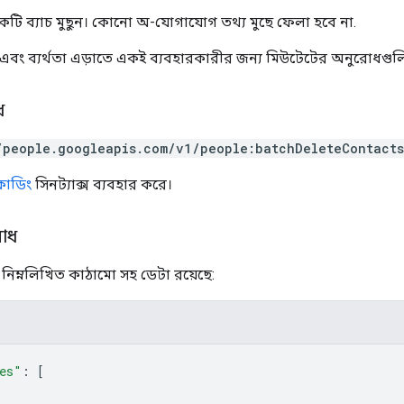
টি ব্যাচ মুছুন। কোনো অ-যোগাযোগ তথ্য মুছে ফেলা হবে না.
্ব এবং ব্যর্থতা এড়াতে একই ব্যবহারকারীর জন্য মিউটেটের অনুরোধগুল
ধ
/people.googleapis.com/v1/people:batchDeleteContacts
সকোডিং
সিনট্যাক্স ব্যবহার করে।
োধ
িম্নলিখিত কাঠামো সহ ডেটা রয়েছে:
es"
: 
[