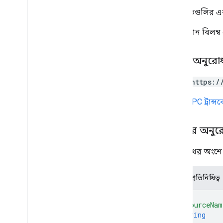
যোগাযোগ তৈরি করুন
পরিচিতিগুলির এক
যোগাযোগ মুছে দিন
ক্রমবর্ধমান বিলম
যোগাযোগের ফটো মুছুন
পাওয়া
get
Batch
Get
HTTP অনুরো
তালিকা ডিরেক্টরি মানুষ
পরিচিতি অনুসন্ধান করুন
POST https:/
অনুসন্ধান ডাইরেক্টরি মানুষ
URL
gRPC ট্রান্
আপডেট যোগাযোগ
আপডেট কন্টাক্টফটো
people
.
Connections
শরীরের অনুর
অনুরোধের অংশে ন
প্রকারভেদ
Batch
Create
Contacts
Error Details
ব্যাচআপডেট যোগাযোগের ত্রুটির বিবরণ
JSON প্রতিনিধিত্ব
ডিরেক্টরি মার্জসোর্স টাইপ
{
ডিরেক্টরির উৎস প্রকার
"resourceNam
ব্যক্তি প্রতিক্রিয়া
string