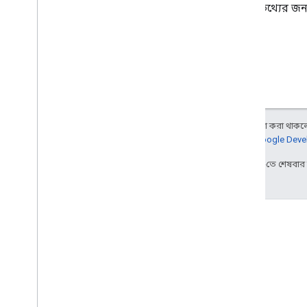
আরও তথ্যের জন্
অন্য কিছু উল্লেখ না করা থাকলে,
আরও জানতে,
Google Devel
2024-10-25 UTC-তে শেষবা