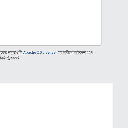
ডের নমুনাগুলি
Apache 2.0 License
-এর অধীনে লাইসেন্স প্রাপ্ত।
্ড ট্রেডমার্ক।