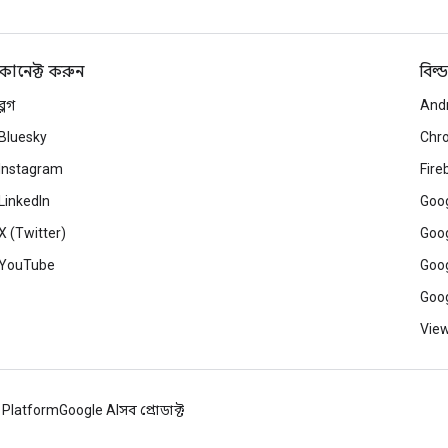
কানেক্ট করুন
বিল্ড
ব্লগ
And
Bluesky
Chr
Instagram
Fire
LinkedIn
Goog
X (Twitter)
Goog
YouTube
Goog
Goog
View
 Platform
Google AI
সব প্রোডাক্ট