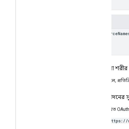
রিডসোর্স টাইপ
]
}
অনুরোধ মাস্ক
অনুসন্ধান প্রতিক্রিয়া
স্ট্যাটাস
ক্ষেত্র
resource
Name
সাধারণ বৈশিষ্ট্য
ক্যোয়ারী প্যারামিটার
ক্লায়েন্ট লাইব্রেরি রেফারেন্স
ব্রাউজার
প্রতিক্রিয়া শরীর
Go
Java
সফল হলে, প্রতিক্
.
নেট
Node
.
js
অনুমোদনের 
PHP
Python
নিম্নলিখিত OAuth
Ruby
https://