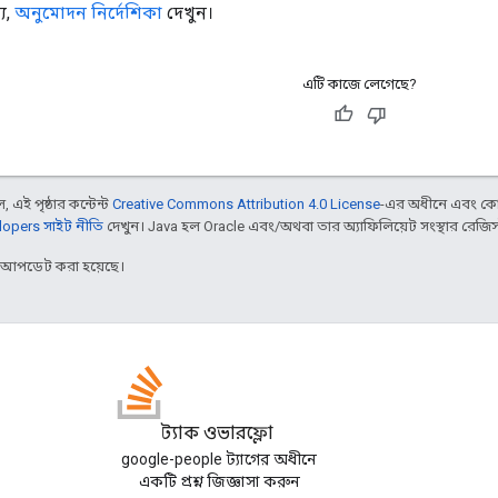
য,
অনুমোদন নির্দেশিকা
দেখুন।
এটি কাজে লেগেছে?
 এই পৃষ্ঠার কন্টেন্ট
Creative Commons Attribution 4.0 License
-এর অধীনে এবং কো
opers সাইট নীতি
দেখুন। Java হল Oracle এবং/অথবা তার অ্যাফিলিয়েট সংস্থার রেজিস্টার
র আপডেট করা হয়েছে।
স্ট্যাক ওভারফ্লো
google-people ট্যাগের অধীনে
একটি প্রশ্ন জিজ্ঞাসা করুন