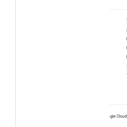
শর্তাবলী
Google API পরিষেবাগুলি: ব্যবহারকারীর ডেটা নীতি৷
Android
Chrome
Firebase
Google Cloud