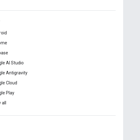
roid
ome
base
le AI Studio
le Antigravity
le Cloud
le Play
 all