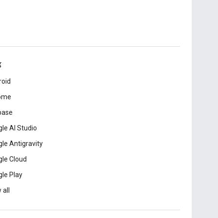
ड
roid
ome
base
le AI Studio
le Antigravity
le Cloud
le Play
 all