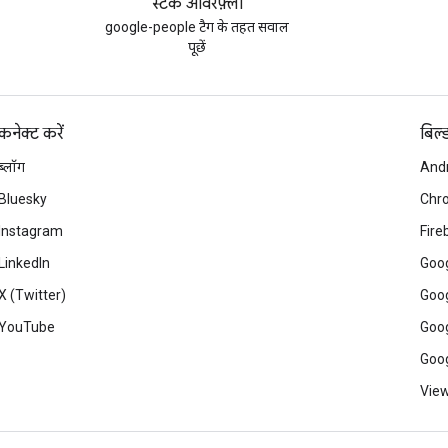
स्टैक ओवरफ़्लो
google-people टैग के तहत सवाल
पूछें
कनेक्ट करें
बिल्
ब्लॉग
And
Bluesky
Chr
Instagram
Fire
LinkedIn
Goog
X (Twitter)
Goog
YouTube
Goog
Goog
View