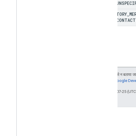
TYPE
_
UNSPECI
Batch
Update
Contacts
Error
Details
डायरेक्ट्री मर्ज सोर्स टाइप
DIRECTORY
_
ME
TYPE
_
CONTACT
डायरेक्ट्री सोर्स टाइप
व्यक्ति की प्रतिक्रिया
Read
Source
Type
अनुरोध मास्क
खोज रिस्पॉन्स
स्टेटस
शुरुआती सुविधाएं
जब तक कुछ अलग से न बताया जाए
क्वेरी पैरामीटर
जानकारी के लिए,
Google Devel
आखिरी बार 2025-07-25 (UTC)
क्लाइंट लाइब्रेरी का रेफ़रंस
ब्राउज़र
Go
Java
.
NET
Node
.
js