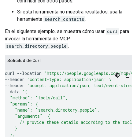
continuar con otros pasos.
Si esta herramienta no muestra resultados, usa la
herramienta
search_contacts
.
En el siguiente ejemplo, se muestra cómo usar
curl
para
invocar la herramienta de MCP
search_directory_people
.
Solicitud de Curl
curl
--location
'https://people.googleapis.com/mcp/v1
--header
'content-type: application/json'
\
--header
'accept: application/json, text/event-stream
--data
'{
  "method": "tools/call",
  "params": {
    "name": "search_directory_people",
    "arguments": {
      // provide these details according to the tool 
    }
  },