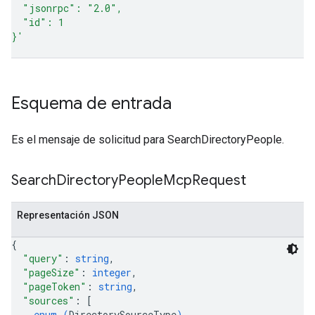
  "jsonrpc": "2.0",
  "id": 1
}'
Esquema de entrada
Es el mensaje de solicitud para SearchDirectoryPeople.
Search
Directory
People
Mcp
Request
Representación JSON
{
"query"
: 
string
,
"pageSize"
: 
integer
,
"pageToken"
: 
string
,
"sources"
: 
[
enum (
DirectorySourceType
)