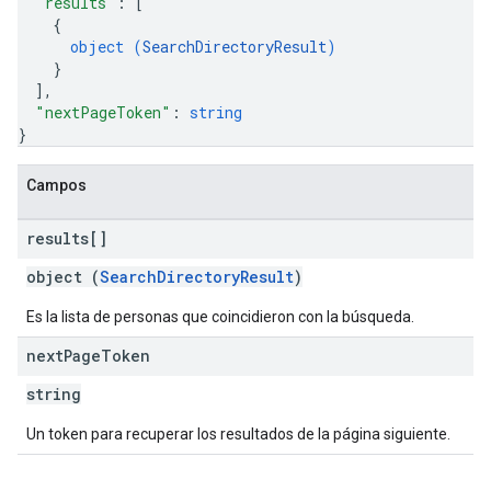
"results"
: 
[
{
object (
SearchDirectoryResult
)
}
]
,
"nextPageToken"
: 
string
}
Campos
results[]
object (
SearchDirectoryResult
)
Es la lista de personas que coincidieron con la búsqueda.
next
Page
Token
string
Un token para recuperar los resultados de la página siguiente.