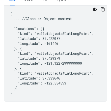
{

  ... //Class or Object content

  "locations": [{

    "kind": "walletobjects#latLongPoint",

    "latitude": 37.422087,

    "longitude": -161446

  }, {

    "kind": "walletobjects#latLongPoint",

    "latitude": 37.429379,

    "longitude": -121.12272999999999

  }, {

    "kind": "walletobjects#latLongPoint",

    "latitude": 37.333646,

    "longitude": -122.884853

  }]

}