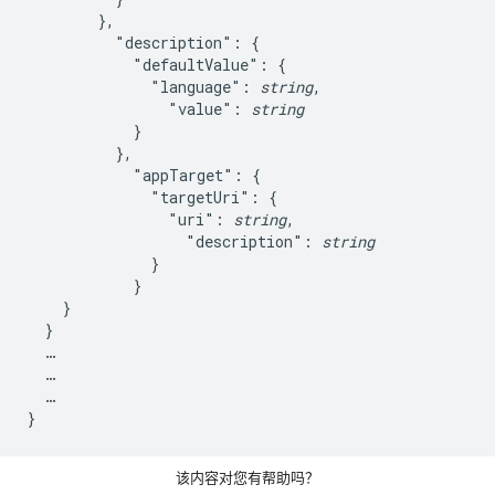
        },

          "description": {

            "defaultValue": {

              "language": 
string
,

                "value": 
string
            }

          },

            "appTarget": {

              "targetUri": {

                "uri": 
string
,

                  "description": 
string
              }

            }

    }

  }

  …

  …

  …

该内容对您有帮助吗？