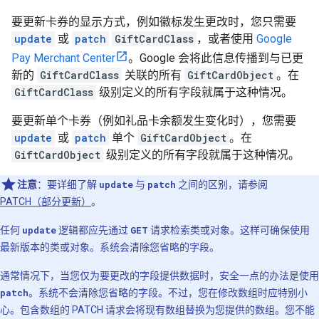
要更新卡券的显示方式，例如徽标发生更改时，您只需要
update
或
patch
GiftCardClass
，或者使用
Google
Pay Merchant Center
。Google 会将此信息传播到与已更
新的
GiftCardClass
关联的所有
GiftCardObject
。在
GiftCardClass
级别定义的所有字段就属于这种情况。
要更新单个卡券（例如礼品卡余额发生变化时），您需要
update
或
patch
单个
GiftCardObject
。在
GiftCardObject
级别定义的所有字段就属于这种情况。
注意
：要详细了解
update
与
patch
之间的区别，请参阅
PATCH（部分更新）
。
任何
update
逻辑都应先通过
GET
请求检索类或对象。这样可确保使用
最新版本的类或对象。系统会清除您省略的字段。
通常情况下，当您仅为要更改的字段提供数据时，安全一点的办法是使用
patch
。系统不会清除您省略的字段。不过，您在修改数组时应特别小
心。包含数组的 PATCH 请求会将现有数组替换为您提供的数组。您不能