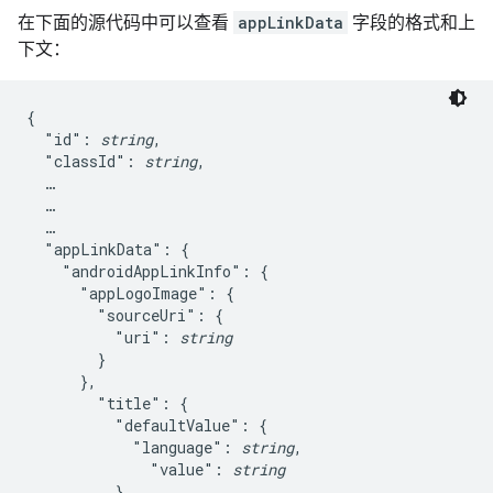
在下面的源代码中可以查看
appLinkData
字段的格式和上
下文：
{

  "id": 
string
,

  "classId": 
string
,

  …

  …

  …

  "appLinkData": {

    "androidAppLinkInfo": {

      "appLogoImage": {

        "sourceUri": {

          "uri": 
string
        }

      },

        "title": {

          "defaultValue": {

            "language": 
string
,

              "value": 
string
          }
