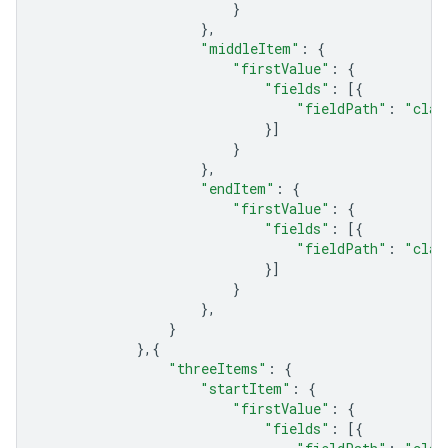
}
},
"middleItem"
:
{
"firstValue"
:
{
"fields"
:
[{
"fieldPath"
:
"clas
}]
}
},
"endItem"
:
{
"firstValue"
:
{
"fields"
:
[{
"fieldPath"
:
"clas
}]
}
},
}
},{
"threeItems"
:
{
"startItem"
:
{
"firstValue"
:
{
"fields"
:
[{