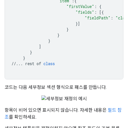
"item"
:{
"firstValue"
:
{
"fields"
:
[{
"fieldPath"
:
"clas
}]
}
}
}
]
}
}
//...
rest
of
class
코드는 다음 세부정보 섹션 형식으로 패스를 만듭니다.
항목이 비어 있으면 표시되지 않습니다. 자세한 내용은
필드 참
조
를 확인하세요.