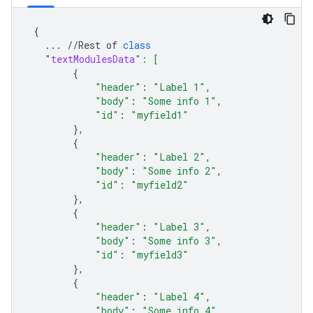
{
...
//
Rest
of
class
"
textModulesData
": [
{
"header"
:
"Label 1"
,
"body"
:
"Some info 1"
,
"id"
:
"myfield1"
},
{
"header"
:
"Label 2"
,
"body"
:
"Some info 2"
,
"id"
:
"myfield2"
},
{
"header"
:
"Label 3"
,
"body"
:
"Some info 3"
,
"id"
:
"myfield3"
},
{
"header"
:
"Label 4"
,
"body"
:
"Some info 4"
,