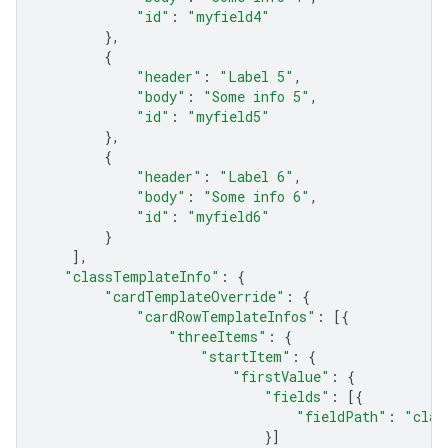
"id"
:
"myfield4"
},
{
"header"
:
"Label 5"
,
"body"
:
"Some info 5"
,
"id"
:
"myfield5"
},
{
"header"
:
"Label 6"
,
"body"
:
"Some info 6"
,
"id"
:
"myfield6"
}
],
"classTemplateInfo"
:
{
"cardTemplateOverride"
:
{
"cardRowTemplateInfos"
:
[{
"threeItems"
:
{
"startItem"
:
{
"firstValue"
:
{
"fields"
:
[{
"fieldPath"
:
"clas
}]