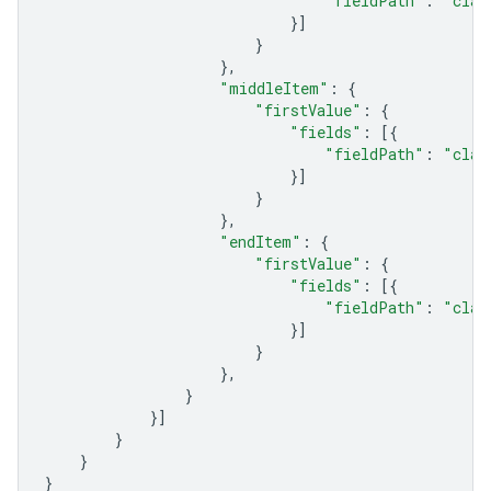
"fieldPath"
:
"clas
}]
}
},
"middleItem"
:
{
"firstValue"
:
{
"fields"
:
[{
"fieldPath"
:
"clas
}]
}
},
"endItem"
:
{
"firstValue"
:
{
"fields"
:
[{
"fieldPath"
:
"clas
}]
}
},
}
}]
}
}
}