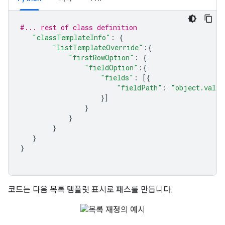
#... rest of class definition
"classTemplateInfo"
:
{
"listTemplateOverride"
:{
"firstRowOption"
:
{
"fieldOption"
:{
"fields"
:
[{
"fieldPath"
:
"object.valid
}]
}
}
}
}
}
코드는 다음 목록 템플릿 표시로 패스를 만듭니다.