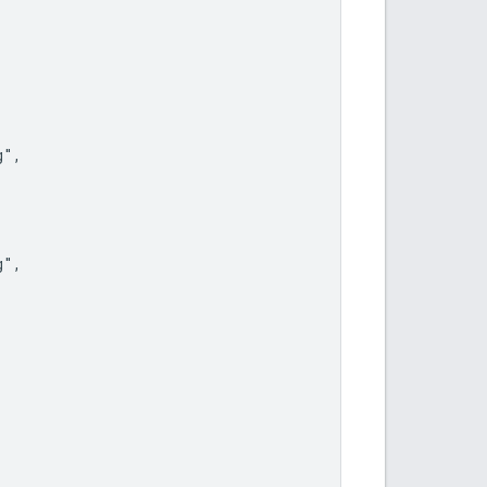
",

",
