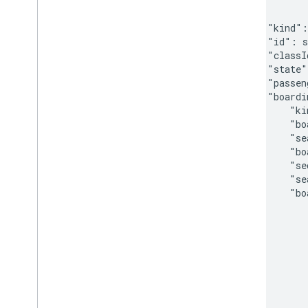
{

    "kind":
    "id": s
    "classI
    "state"
    "passen
    "boardi
        "ki
        "bo
        "se
        "bo
        "se
        "se
        "bo
           
           
           
           
           
           
           
           