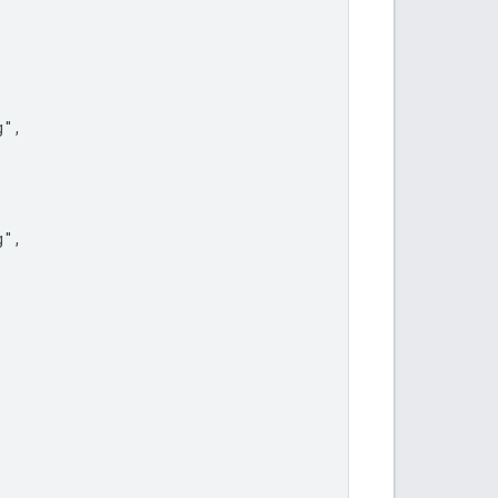
",

",
