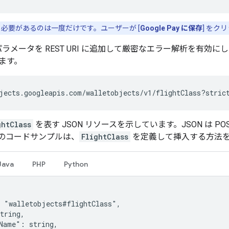
必要があるのは一度だけです。ユーザーが [
Google Pay に保存
] を
ラメータを REST URI に追加して厳密なエラー解析を有効に
ます。
jects.googleapis.com/walletobjects/v1/flightClass?stric
ghtClass
を表す JSON リソースを示しています。JSON は 
のコードサンプルは、
FlightClass
を定義して挿入する方法
Java
PHP
Python
 "walletobjects#flightClass",

tring,

Name": string,
