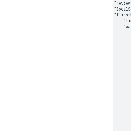
    "review
    "localS
    "flight
        "ki
        "ca
           
           
           
           
           
           
           
           
           
           
           
           
           
            
            
           
           