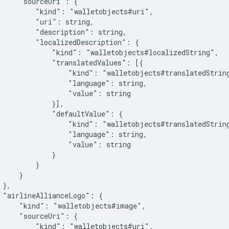
     "sourceUri": {

         "kind": "walletobjects#uri",

         "uri": string,

         "description": string,

         "localizedDescription": {

             "kind": "walletobjects#localizedString",

             "translatedValues": [{

                 "kind": "walletobjects#translatedString
                 "language": string,

                 "value": string

             }],

             "defaultValue": {

                 "kind": "walletobjects#translatedString
                 "language": string,

                 "value": string

             }

         }

    }

},

 "airlineAllianceLogo": {

     "kind": "walletobjects#image",

     "sourceUri": {

         "kind": "walletobjects#uri",
