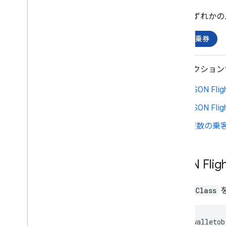
Android SDK にアクセスする
プログラムで発行者アカウントを作成
次のいずれかの
する
搭乗券
API を実装する
Google Pay にパスを保存する
このセクション
Google Pay からパスを利用する
Google Pay を使用したユーザーへのア
JSON Flig
プローチ
保存と削除にコールバックを使用する
JSON Flig
複数の乗
パスカテゴリ
ユースケース
コード スニペット
JSON Flig
パス テンプレート
テストのチェックリスト
FlightClass
を
API ガイドライン
パフォーマンス向上のヒント
https://walletob
ブランド ガイドライン