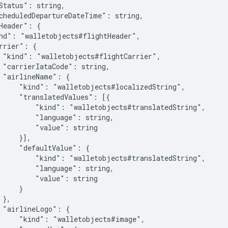
Status": string,

cheduledDepartureDateTime": string,

Header": {

nd": "walletobjects#flightHeader",

rrier": {

 "kind": "walletobjects#flightCarrier",

 "carrierIataCode": string,

 "airlineName": {

     "kind": "walletobjects#localizedString",

     "translatedValues": [{

         "kind": "walletobjects#translatedString",

         "language": string,

         "value": string

     }],

     "defaultValue": {

         "kind": "walletobjects#translatedString",

         "language": string,

         "value": string

    }

},

 "airlineLogo": {

     "kind": "walletobjects#image",
