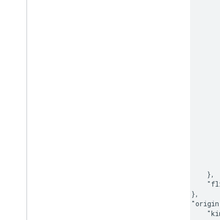
           
           
           
           
           
           
           
           
           
           
           
           
           
           
           
            
            
        },

        "fl
    },

    "origin
        "ki