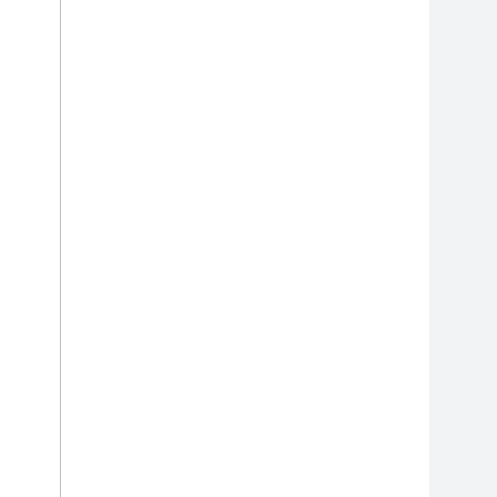
           
           
           
           
           
           
           
           
           
           
           
           
           
           
           
           
           
            
            
           
           
           
           