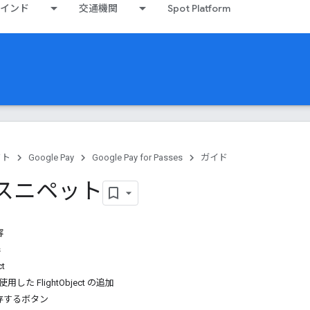
インド
交通機関
Spot Platform
クト
Google Pay
Google Pay for Passes
ガイド
 スニペット
容
s
ct
 を使用した FlightObject の追加
存するボタン