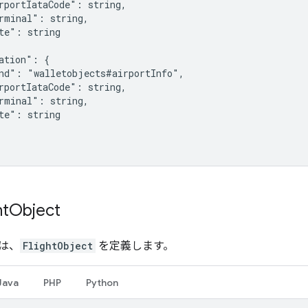
rportIataCode": string,

rminal": string,

te": string

ation": {

nd": "walletobjects#airportInfo",

rportIataCode": string,

rminal": string,

te": string

ht
Object
は、
FlightObject
を定義します。
Java
PHP
Python