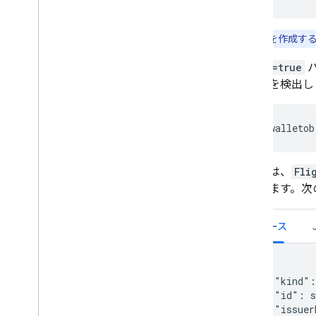
ボタン ガイドライン
利用規約
注:
クラスを作成する
スマートタップ
strict=true
パ
概要
エラーを検出し
コレクション識別子について
端末がパスをリクエストする仕組みに
ついて
https://walletob
販売店の端末を設定する
API を使用してスマートタップを構成
する
次の例は、
Fli
があります。次
リソース
{

    "kind":
    "id": s
    "issuer