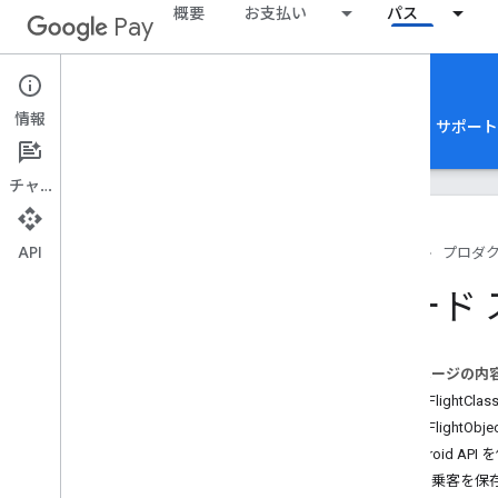
概要
お支払い
パス
Pay
Google Pay for Passes
情報
ホーム
ガイド
リファレンス
サンプル
サポート
チャット
API
ホーム
プロダ
概要
コード
Google Pay API for Passes
クラスとオブジェクトの関係
典型的な API フロー
このページの内
パスを保存して表示する方法
JSON FlightClas
JSON FlightObje
基本設定
Android API
REST API にアクセスする
複数の乗客を保