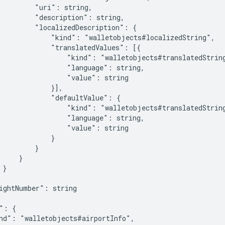
         "uri": string,

         "description": string,

         "localizedDescription": {

             "kind": "walletobjects#localizedString",

             "translatedValues": [{

                 "kind": "walletobjects#translatedString
                 "language": string,

                 "value": string

             }],

             "defaultValue": {

                 "kind": "walletobjects#translatedString
                 "language": string,

                 "value": string

             }

         }

    }

}

ightNumber": string

": {

nd": "walletobjects#airportInfo",
