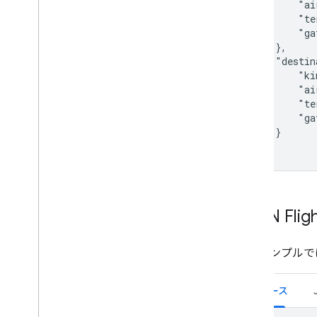
        "ai
        "te
        "ga
    },

    "destin
        "ki
        "ai
        "te
        "ga
    }

}
JSON Flig
次のサンプルで
リソース