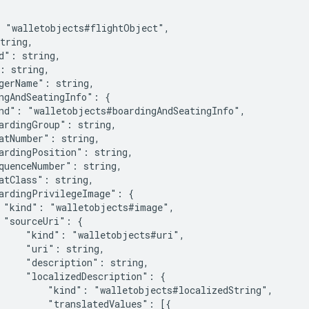
 "walletobjects#flightObject",

tring,

d": string,

: string,

gerName": string,

ngAndSeatingInfo": {

nd": "walletobjects#boardingAndSeatingInfo",

ardingGroup": string,

atNumber": string,

ardingPosition": string,

quenceNumber": string,

atClass": string,

ardingPrivilegeImage": {

 "kind": "walletobjects#image",

 "sourceUri": {

     "kind": "walletobjects#uri",

     "uri": string,

     "description": string,

     "localizedDescription": {

         "kind": "walletobjects#localizedString",

         "translatedValues": [{
