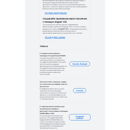
Развертывайте более быстр
модели искусственного
интеллекта поколения с
помощью NVIDIA NIM на GKE
Получите практический опыт работы с Goo
Kubernetes Engine (GKE) и NVIDIA NIM дл
задач логического вывода ИИ. Оптимизир
развертывание моделей ИИ и оптимизиру
производительность.
Сообщество
Объявлены победи