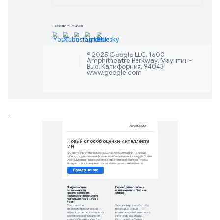
инструментов для разовых продуктов.
варианты продаж, такие как аренда,
региональное ценообразование.
Изучите инструм
Создавайте прилож
поколения с помощ
Создавайте более быстрые и совреме
V20, а также с новым ресурсом по И
руководства, видеоуроки и библиотек
вам работать с Gemini.
Исследуйте сейч
Учиться