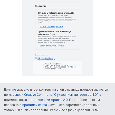
Результаты хакатона ADK уже доступ
многоагентными системами искусстве
помощью ADK для автономного решен
Посмотреть побе
Присоединяйтесь к
Kubernetes Engine
Используйте мощь и масштабируемос
интеллектуальные агентские возможно
денежные призы в честь 10-летнего
Зарегистрируйтес
Если не указано иное, контент на этой странице предоставляется
по
лицензии Creative Commons "С указанием авторства 4.0"
, а
примеры кода – по
лицензии Apache 2.0
. Подробнее об этом
написано в
правилах сайта
. Java – это зарегистрированный
товарный знак корпорации Oracle и ее аффилированных лиц.
Свяжитесь с нами