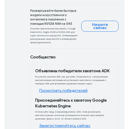
включает новые инструменты XR, улу
платформы.
Загрузить сейчас
Chrome Prompt API
мультимодальным
API Prompt теперь поддерживает ауд
Используйте его для расшифровки а
описательного альтернативного текст
возможности для создания увлекател
Попробуйте сейч
Новые инструменты
одноразовых прод
Монетизируйте свое приложение бол