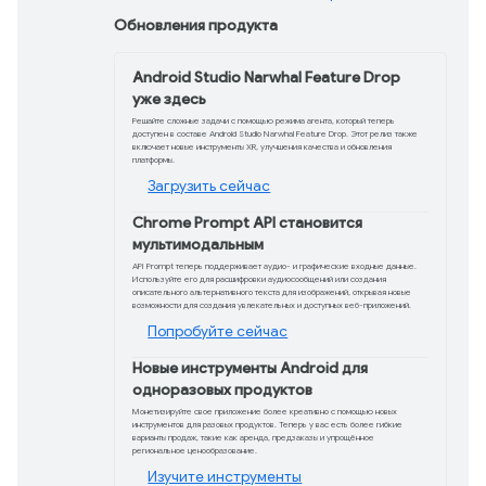
Потрясающие возможности
преобразования изображений в
видео с помощью Veo 3 и Veo 3 Fast
Создавайте кинематографический
видеоконтент со звуком из
изображений, сохраняя единообразие
в Veo 3 и новом Veo 3 Fast.
Сочетайте ввод изображения и
текстовые подсказки, чтобы управлять
движением, повествованием и
звуком, создавая динамичный контент
и оптимизируя рабочий процесс.
Узнать больше