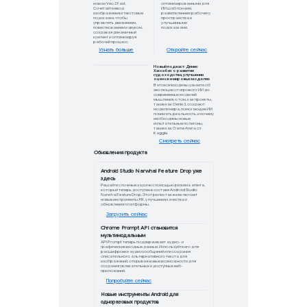
Расширьте свои навыки с
помощью Google Cloud и NVI
Ускорьте разработку ИИ с помощью новог
сообщества Google Cloud и NVIDIA. Получ
доступ к эксклюзивным программам обуче
кредитам Google Cloud и возможностям
сетевого взаимодействия для развития с
навыков в области ИИ.
Протокол A2A: консьерж-сер
по закупкам и удаленный а
по продажам
Разверните несколько служб агентов с
использованием облачного запуска и аген
движка, а затем проверьте, как мы реали
протокол A2A для стандартизации.