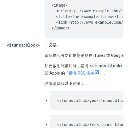
<image>

  <url>http://www.example.com/the
  <title>The Example Times</title
  <link>http://www.example.com/th
</image>
<itunes:block>
非必要。
這個標記可防止動態消息在 iTunes 或 Googl
<itunes:block>
如要啟用防護功能，請將
的
閱 Apple 的「
播客 RSS 指南
」。
詳情請參閱以下範例：
<itunes:block>yes<itunes:block
<itunes:block>Yes<itunes:block