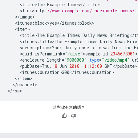
<
title>The
Example
Times
<
/
title
<
link>http
:
//www.example.com/theexampletimes</l
<
/
image
<
itunes
:
block>yes
<
/
itunes
:
block
<
item
<
title>The
Example
Times
Daily
News
Briefing
<
/
t
<
itunes
:
title>The
Example
Times
Daily
News
Brie
<
description>Your
daily
dose
of
news
from
The
E
<
guid
isPermaLink
=
"false"
>
sample
-
id
-
2345678901
<
<
enclosure
length
=
"9000000"
type
=
"video/mp4"
ur
<
pubDate>Thu
,
8
Jun
2018
11
:
12
:
00
GMT
<
/
pubDate
<
itunes
:
duration>300
<
/
itunes
:
duration
<
/
item
<
/
channel
>

<
/
rss
>
這對你有幫助嗎？