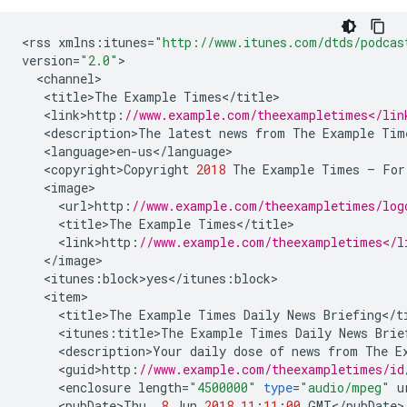
<
rss
xmlns
:
itunes
=
"http://www.itunes.com/dtds/podcas
version
=
"2.0"
<
channel
<
title>The
Example
Times
<
/
title
<
link>http
:
//www.example.com/theexampletimes</lin
<
description>The
latest
news
from
The
Example
Tim
<
language>en
-
us
<
/
language
<
copyright>Copyright
2018
The
Example
Times
–
For
<
image
<
url>http
:
//www.example.com/theexampletimes/log
<
title>The
Example
Times
<
/
title
<
link>http
:
//www.example.com/theexampletimes</l
<
/
image
<
itunes
:
block>yes
<
/
itunes
:
block
<
item
<
title>The
Example
Times
Daily
News
Briefing
<
/
t
<
itunes
:
title>The
Example
Times
Daily
News
Brie
<
description>Your
daily
dose
of
news
from
The
E
<
guid>http
:
//www.example.com/theexampletimes/id
<
enclosure
length
=
"4500000"
type
=
"audio/mpeg"
u
<
pubDate>Thu
,
8
Jun
2018
11
:
11
:
00
GMT
<
/
pubDate