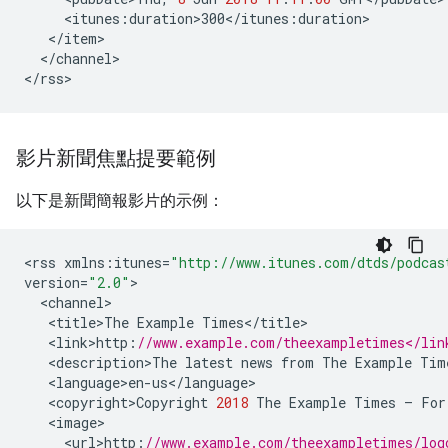
<
itunes
:
duration>300
<
/
itunes
:
duration
<
/
item
<
/
channel
>

<
/
rss
>
影片新聞焦點提要範例
以下是新聞簡報影片的示例：
<
rss
xmlns
:
itunes
=
"http://www.itunes.com/dtds/podcas
version
=
"2.0"
<
channel
<
title>The
Example
Times
<
/
title
<
link>http
:
//www.example.com/theexampletimes</lin
<
description>The
latest
news
from
The
Example
Tim
<
language>en
-
us
<
/
language
<
copyright>Copyright
2018
The
Example
Times
–
For
<
image
<
url>http
:
//www.example.com/theexampletimes/log