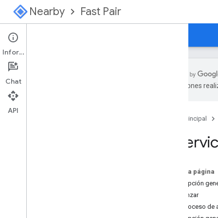
Nearby
Fast Pair
Guías
Consola
Información
Chat
traducciones real
Descripción general
Comienza aquí para usar la
API
Vinculación rápida
Página principal
Comienza aquí para usar la red de
El servi
Localizador
Especificación
En esta página
Introducción
Descripción gene
Registro del modelo
Comenzar
Configuración
El proceso de
Indicador de publicidad del proveedor