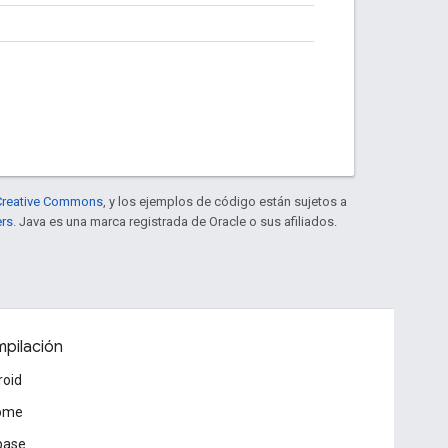
e Creative Commons
, y los ejemplos de código están sujetos a
ers
. Java es una marca registrada de Oracle o sus afiliados.
pilación
roid
ome
base