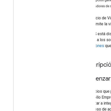
Descripción gener
Características de GATT
Integradores de 
Procedimiento
Vectores de prueba criptográficos
El Servicio de V
Dispositivos BLE (incluido LE Audio)
que permite la v
Transmisión de mensajes
Transmisión de mensajes
El GFPS está dis
Información del dispositivo
permite a los so
Acción del dispositivo
extensiones
que
Agradecimientos
Cómo cambiar la capacidad
Descripció
Extensions
Notificación de nivel de batería
Comenzar
Nombre personalizado
Clave retroactiva de la cuenta
Código de autenticación de mensajes
Los socios que 
Interruptor de audio
Desarrollo Empre
Controles auditivos
comenzar a integ
Red de Localizador
el proceso de ad