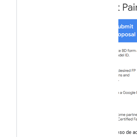
terceros
Lineamientos de certificación de
Vinculación rápida
Lineamientos de certificación para
cambiar de audio
Apéndice
Registro de cambios
Conjuntos de chips compatibles
Preguntas frecuentes sobre la
Vinculación rápida
Problemas conocidos de Vinculación
rápida
Manuales del usuario de la app del
validador
Manual del usuario de la app de
Validador de cambio de audio
Manual del usuario de la app de LE
Audio Validator
El proceso de a