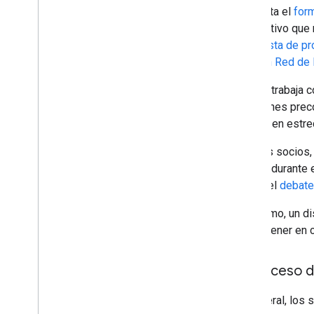
completa el
form
Requisito de función del dispositivo
dispositivo que 
Descripción general
propuesta de pr
Escuchar
sección Red de 
Automotive
Etiquetas de ubicación
Google trabaja c
soluciones prec
Integraciones
trabajar en estr
Aplicaciones complementarias
Algunos socios,
Cómo trabajar con Google y
Google durante 
Partners
parte del
debate
Funciones y responsabilidades del
integrador de sistemas
Por último, un d
Materiales y notas técnicas de
Vinculación rápida
deben tener en 
Envío de dispositivos a Google
El proceso 
Certificación
Proceso de certificación
En general, los 
Cómo enviar dispositivos a labs de