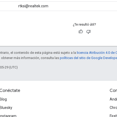
rtksi@realtek.com
¿Te resultó útil?
trario, el contenido de esta página está sujeto a la
licencia Atribución 4.0 d
a obtener más información, consulta las
políticas del sitio de Google Develop
-05-29 (UTC)
Conéctate
Com
Blog
And
Bluesky
Chr
Instagram
Fire