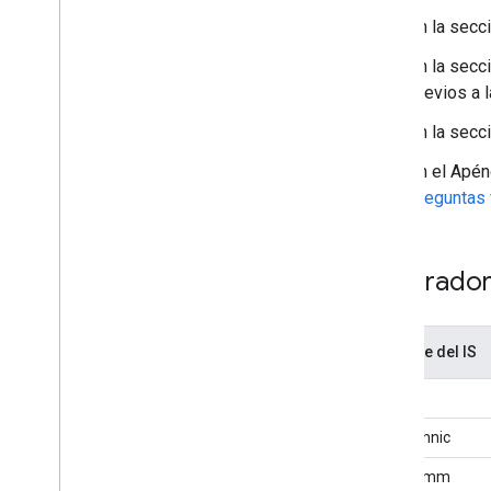
En la secc
En la secc
previos a l
En la secc
En el Apén
preguntas 
Integrador
Nombre del IS
Airoha
Bestechnic
Qualcomm