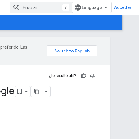
/
Acceder
 preferido. Las
¿Te resultó útil?
ogle