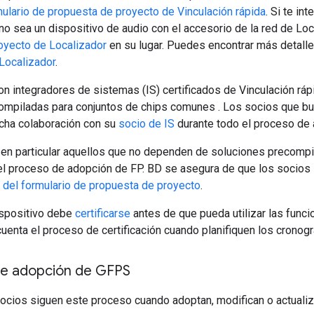
ulario de propuesta de proyecto de Vinculación rápida
. Si te in
no sea un dispositivo de audio con el accesorio de la red de Lo
oyecto de Localizador
en su lugar. Puedes encontrar más detalles
Localizador
.
on integradores de sistemas (IS) certificados de Vinculación rá
ompiladas para conjuntos de chips comunes
. Los socios que b
echa colaboración con su
socio de IS
durante todo el proceso de 
 en particular aquellos que no dependen de soluciones precompi
el proceso de adopción de FP. BD se asegura de que los socio
 del formulario de propuesta de proyecto
.
ispositivo debe
certificarse
antes de que pueda utilizar las fun
cuenta el proceso de certificación cuando planifiquen los cron
de adopción de GFPS
socios siguen este proceso cuando adoptan, modifican o actuali