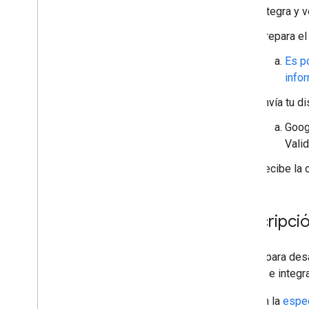
Integra y v
Prepara el
Es p
info
Envía tu d
Goog
Valid
Recibe la c
Descripció
El sitio para de
adoptar e integr
En la
espec