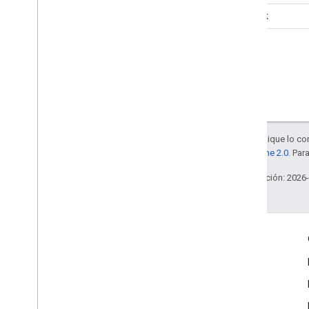
Realtek
Salvo que se indique lo con
la
licencia Apache 2.0
. Par
Última actualización: 2026
Interactúa
Google Developer Program
Google Developer Groups
Google Developer Experts