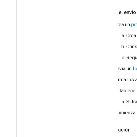
Antes del envío
Crea un
pr
Crea 
Cons
Regis
Envía un
f
Firma los 
Establece 
Si tr
Comienza l
Certificación