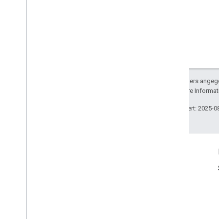
Sofern nicht anders angege
lizenziert. Weitere Informa
Zuletzt aktualisiert: 2025-0
Produktinfo
Nutzungsbedingungen
Nutzungsbeschränkungen
Preise