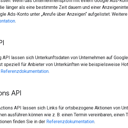
ssen. Wenn das Unternehmensprofil mit einem Google Ads-Konto ve
die länger als eine bestimmte Zeit dauern und einer Anzeigenint
le Ads-Konto unter „Anrufe über Anzeigen“ aufgelistet. Weitere 
ntation
.
PI
g API lassen sich Unterkunftsdaten von Unternehmen auf Google
 ist speziell für Anbieter von Unterkünften wie beispielsweise H
r
Referenzdokumentation
.
ons API
Actions API lassen sich Links für ortsbezogene Aktionen von Un
nen ausführen können wie z. B. einen Termin vereinbaren, einen 
ionen finden Sie in der
Referenzdokumentation
.