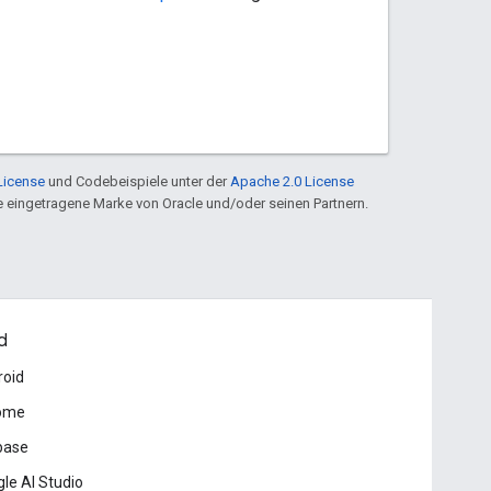
License
und Codebeispiele unter der
Apache 2.0 License
ine eingetragene Marke von Oracle und/oder seinen Partnern.
d
roid
ome
base
le AI Studio