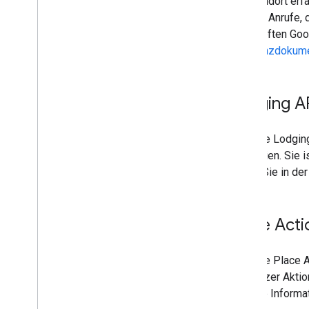
am Standort erfa
werden Anrufe, 
verknüpften Goog
Referenzdokume
Lodging A
Über die Lodgin
Richtlinien. Sie
finden Sie in de
Place Acti
Über die Place 
die Nutzer Aktio
Weitere Informat