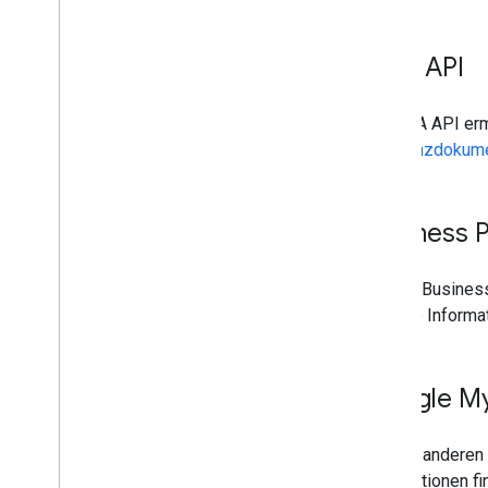
Q&A API
Die Q&A API ermö
Referenzdokume
Business P
Mit der Busines
Weitere Informat
Google My
Für alle andere
Informationen fi