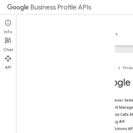
Business Profile APIs
Info
Leitfäden
Referenzen
Beispiele
Support
Chat
API
Startseite
Produ
Überblick
Google 
Kontoverwaltung
Business Calls
Unternehmensinformationen
Auf dieser Seit
Unterkunft
Account Manage
Benachrichtigungen
Business Calls A
Ortsbezogene Aktionen
Lodging API
Fragen und Antworten
Place Actions AP