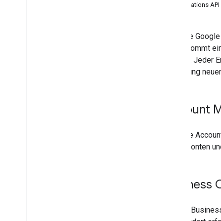
Bestätigungen
Notifications API
Leistung
v4
.
9
Über die Google
v1 media
Dabei kommt ein
Shared
.
Types
Einsatz. Jeder E
Zeitplan für die Einstellung
Einführung neuer
Account 
Über die Accoun
diese Konten und
Business C
Mit der Busines