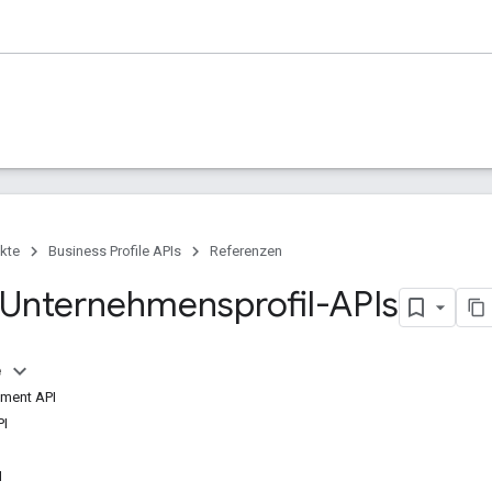
kte
Business Profile APIs
Referenzen
Unternehmensprofil-APIs
e
ment API
PI
I