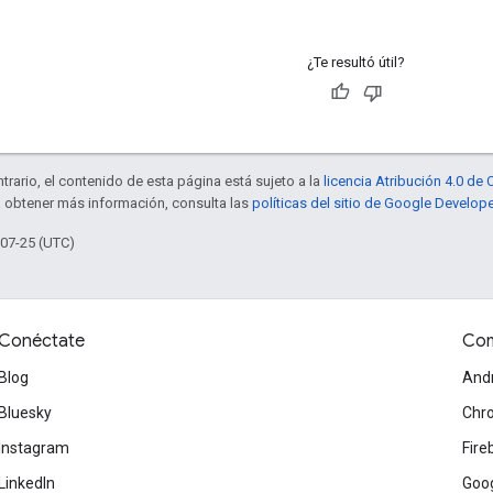
¿Te resultó útil?
trario, el contenido de esta página está sujeto a la
licencia Atribución 4.0 d
a obtener más información, consulta las
políticas del sitio de Google Develop
-07-25 (UTC)
Conéctate
Com
Blog
And
Bluesky
Chr
Instagram
Fire
LinkedIn
Goog