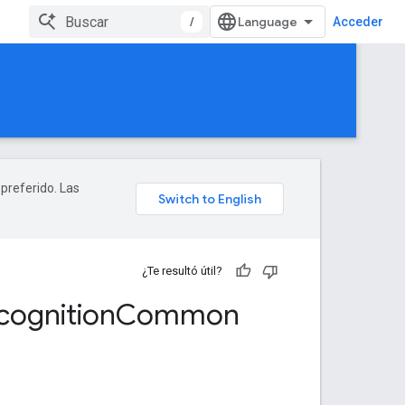
/
Acceder
 preferido. Las
¿Te resultó útil?
cognition
Common