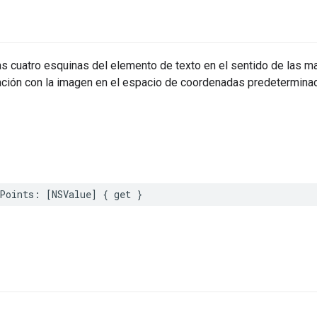
s
s cuatro esquinas del elemento de texto en el sentido de las man
lación con la imagen en el espacio de coordenadas predetermina
Points
:
[
NSValue
]
{
get
}