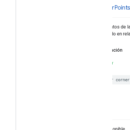
corner
Point
Los puntos de la
izquierdo en re
Declaración
SWIFT
var
corner
-init
No disponible.