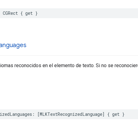
:
CGRect
{
get
}
anguages
diomas reconocidos en el elemento de texto. Si no se reconociero
izedLanguages
:
[
MLKTextRecognizedLanguage
]
{
get
}