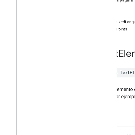
En esta página
MLKit
Image
Labeling
Custom
text
ID de MLKit
Language
frame
MLKit
Object
Detection
recognizedLang
MLKit
Object
Detection
Common
cornerPoints
MLKit
Object
Detection
Custom
-init
MLKit
Pose
Detection
MLKit
Pose
Detection
Exacto
Text
Ele
MLKit
Pose
Detection
Common
MLKit
Segmentation
Common
MLKit
Segmentation
Selfie
class
TextEl
MLKit
Smart
Reply
MLKit
Text
Recognition (v2)
MLKit
Text
Recognition
Chino
Es un elemento 
MLKit
Text
Recognition
Common
línea (por ejempl
Clases
Descripción general
text
Opciones de reconocimiento de
texto común
Texto