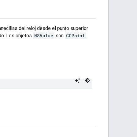
ecillas del reloj desde el punto superior
do. Los objetos
NSValue
son
CGPoint
.