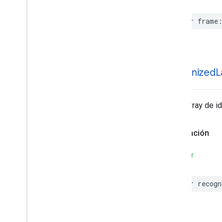
var
frame
recognized
L
Es un array de i
Declaración
SWIFT
var
recogn