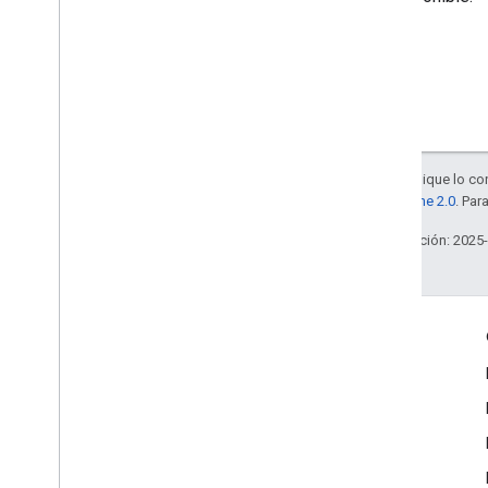
Salvo que se indique lo con
la
licencia Apache 2.0
. Par
Última actualización: 2025
Interactúa
Google Developer Program
Google Developer Groups
Google Developer Experts
Accelerators