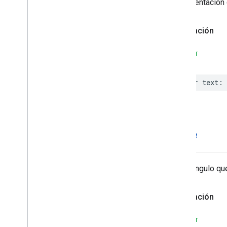
Bloque de texto
Representación 
Elemento de texto
Línea de texto
Declaración
Idioma de texto reconocido
Reconocedor de texto
SWIFT
Protocolos
Definiciones de tipos
var
text
:
MLKit
Text
Recognition
Devanagari
MLKit
Text
Recognitionjaponés
MLKit
Text
Recognition
Coreano
MLKit
Translate
frame
MLKit
Vision
Imagen de AA
El rectángulo qu
Declaración
SWIFT