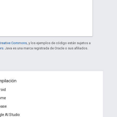
e Creative Commons
, y los ejemplos de código están sujetos a
ers
. Java es una marca registrada de Oracle o sus afiliados.
pilación
roid
ome
base
le AI Studio