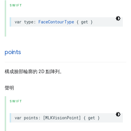
SWIFT
var
type
:
FaceContourType
{
get
}
points
構成臉部輪廓的 2D 點陣列。
聲明
SWIFT
var
points
:
[
MLKVisionPoint
]
{
get
}