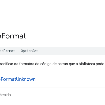
e
Format
deFormat
:
OptionSet
cificar os formatos de código de barras que a biblioteca pode 
e
Format
Unknown
hecido.