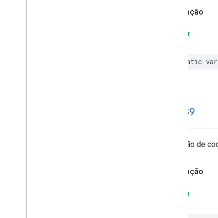
Declaração
SWIFT
static
var
code39
Detecção de co
Declaração
SWIFT