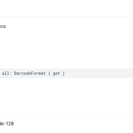
os.
all
:
BarcodeFormat
{
get
}
de-128.