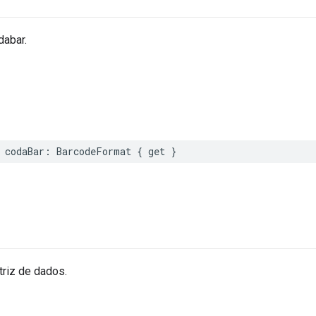
abar.
codaBar
:
BarcodeFormat
{
get
}
riz de dados.