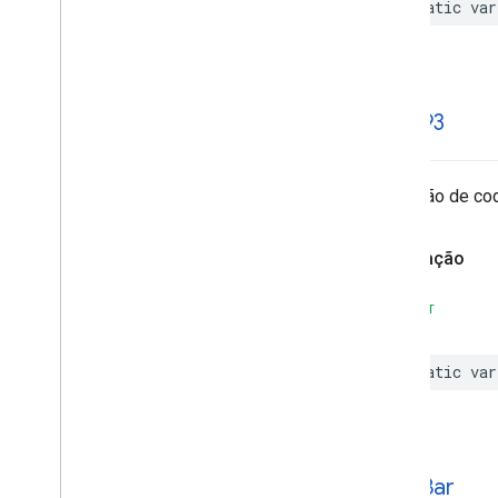
static
var
code93
Detecção de co
Declaração
SWIFT
static
var
coda
Bar