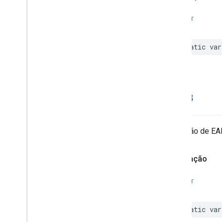
SWIFT
static
var
EAN13
Detecção de EA
Declaração
SWIFT
static
var