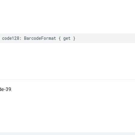
code128
:
BarcodeFormat
{
get
}
de-39.