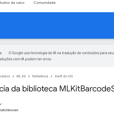
tudos de caso
Comunidade
O Google usa tecnologia de IA na tradução de conteúdos para seu
raduções com IA podem ter erros.
odutos
ML Kit
Referência
Swift do iOS
ia da biblioteca MLKit
Barcode
matUnknown