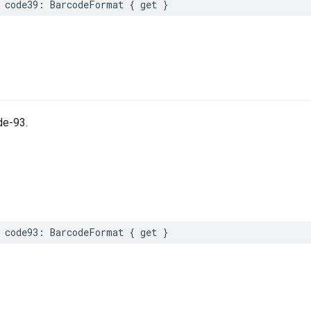
code39
:
BarcodeFormat
{
get
}
de-93.
code93
:
BarcodeFormat
{
get
}