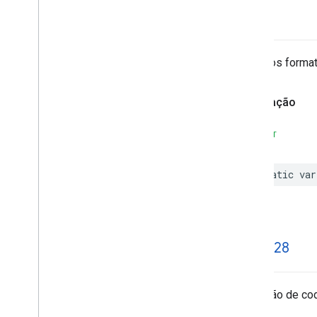
MLKit
Text
Recognition
Chinese
all
Kit de ML de reconhecimento de texto
comum
MLKit
Text
Recognition
Devanagari
Todos os format
Kit de texto de reconhecimento de ML
para japonês
MLKit
Text
Awareness em coreano
Declaração
Kit de tradução de ML
Kit de visão de ML
SWIFT
Imagem de ML
static
var
code128
Detecção de co