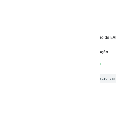
EAN8
Detecção de EA
Declaração
SWIFT
static
var
ITF