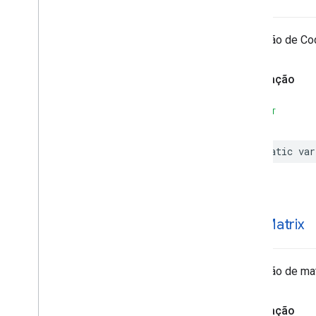
Detecção de Cod
Declaração
SWIFT
static
var
data
Matrix
Detecção de mat
Declaração