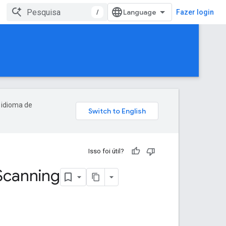
/
Fazer login
 idioma de
Isso foi útil?
Scanning