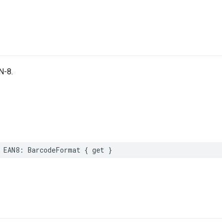
N-8.
EAN8
:
BarcodeFormat
{
get
}