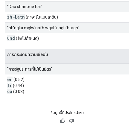
"Dao shan xue hai"
zh-Latn
(ภาษาจีนแบบละติน)
"ph'nglui mglw'nafh wgah'nagl fhtagn"
und
(ยังไม่กำหนด)
การกระจายความเชื่อมั่น
"การรัฐประหารที่ไม่เป็นมิตร"
en
(0.52)
fr
(0.44)
ca
(0.03)
ข้อมูลนี้มีประโยชน์ไหม