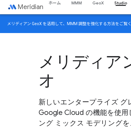
ホーム
MMM
GeoX
Studio
Meridian
メリディアン GeoX
を活用して、MMM 調整を強化する方法をご覧
メリディアン
オ
新しいエンタープライズ グ
Google Cloud の機能
ング ミックス モデリング