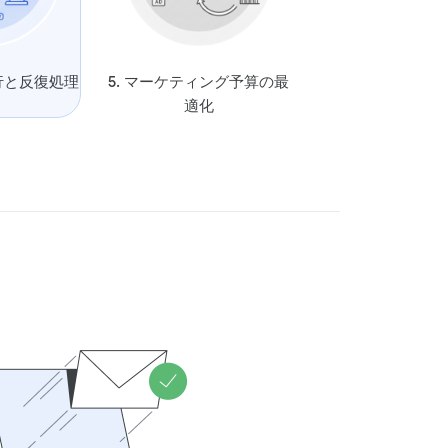
実行と反復処理
5. マーケティング予算の最
適化