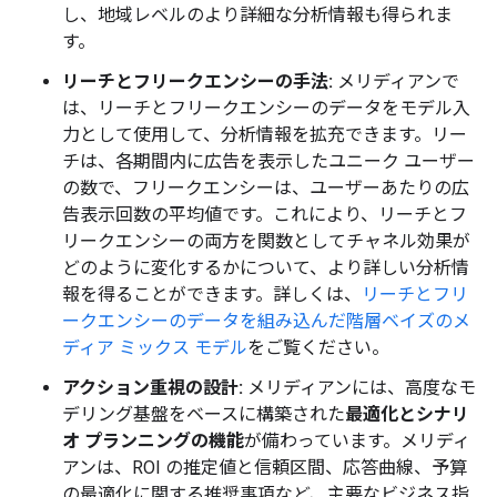
し、地域レベルのより詳細な分析情報も得られま
す。
リーチとフリークエンシーの手法:
メリディアンで
は、リーチとフリークエンシーのデータをモデル入
力として使用して、分析情報を拡充できます。リー
チは、各期間内に広告を表示したユニーク ユーザー
の数で、フリークエンシーは、ユーザーあたりの広
告表示回数の平均値です。これにより、リーチとフ
リークエンシーの両方を関数としてチャネル効果が
どのように変化するかについて、より詳しい分析情
報を得ることができます。詳しくは、
リーチとフリ
ークエンシーのデータを組み込んだ階層ベイズのメ
ディア ミックス モデル
をご覧ください。
アクション重視の設計:
メリディアンには、高度なモ
デリング基盤をベースに構築された
最適化とシナリ
オ プランニングの機能
が備わっています。メリディ
アンは、ROI の推定値と信頼区間、応答曲線、予算
の最適化に関する推奨事項など、主要なビジネス指