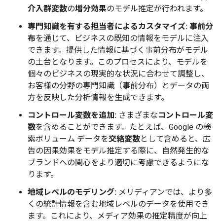
介入群変数
の
増分効果
のモデル推定が行われます。
専門知識を有する担当者によるカスタマイズ:
事前分
布
を通じて、ビジネスの既知の情報をモデルに注入
できます。提供した情報に基づく事前分布がモデル
の土台となります。このプロセスにより、モデルを
個々のビジネスの現実的な状況に合わせて調整し、
お客様の分野の専門知識（事前分布）とデータの両
方を反映した分析情報を生成できます。
コントロール変数を追加:
さまざまな
コントロール変
数
を含めることができます。たとえば、Google の検
索ボリューム データを
交絡変数
として含めると、広
告の因果効果をモデル推定する際に、自然発生的な
ブランドへの関心をより適切に考慮できるようにな
ります。
地域レベルのモデリング:
メリディアンでは、より多
くの統計情報を含む地域レベルのデータを使用でき
ます。これにより、メディア効果の推定精度が向上