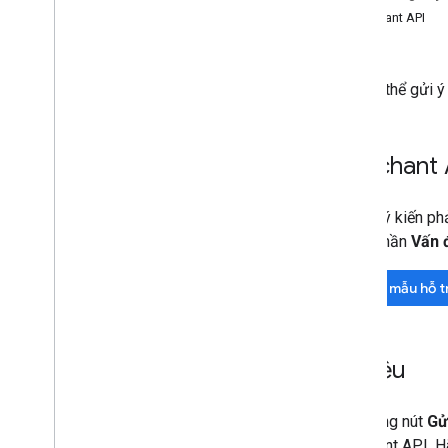
Merchant API
Tài liệu
Bạn có thể gửi ý
Merchant 
Để gửi ý kiến ph
trong phần
Vấn 
Biểu mẫu hỗ t
Tài liệu
Hãy dùng nút
Gử
Merchant API. Hã