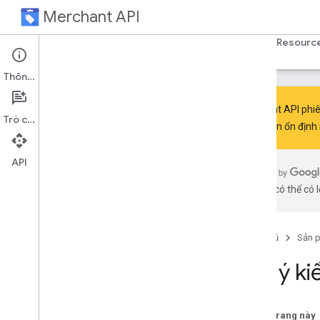
Merchant API
Trang chủ
Hướng dẫn
Tài liệu tham khảo
Resourc
Thông tin
Merchant API phiê
Trò chuyện
phiên bản ổn định
Get help
API
Give feedback
bằng AI có thể có l
Trang chủ
Sản 
Gửi ý ki
Trên trang này