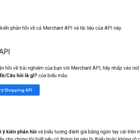
 kiến phản hồi về cả Merchant API và tài liệu của API này.
API
ản hồi về trải nghiệm của bạn với Merchant API, hãy nhấp vào nú
đề/Câu hỏi là gì?
của biểu mẫu.
rợ Shopping API
i ý kiến phản hồi
và biểu tượng đánh giá bằng ngón tay cái trên mỗ
y cho chúng tôi biết nếu có thông tin nào bị thiếu hoặc không rõ r