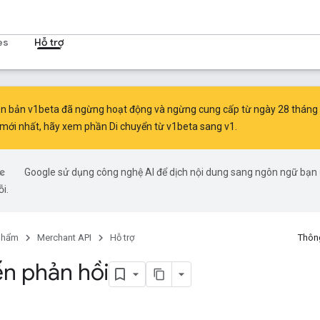
es
Hỗ trợ
n bản v1beta đã ngừng hoạt động và ngừng cung cấp từ ngày 28 tháng 
 mới nhất, hãy xem phần
Di chuyển từ v1beta sang v1
.
Google sử dụng công nghệ AI để dịch nội dung sang ngôn ngữ bạn ư
ỗi.
phẩm
Merchant API
Hỗ trợ
Thông
ến phản hồi