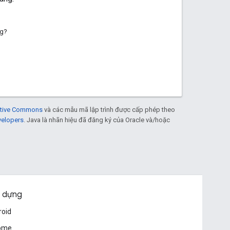
ng?
eative Commons
và các mẫu mã lập trình được cấp phép theo
velopers
. Java là nhãn hiệu đã đăng ký của Oracle và/hoặc
 dựng
roid
ome