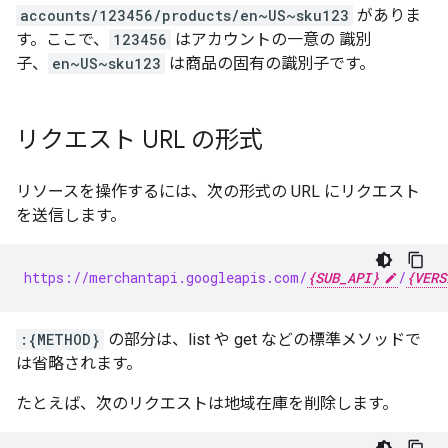
accounts/123456/products/en~US~sku123
がありま
す。ここで、
123456
はアカウントの一意の 識別
子、
en~US~sku123
は商品の固有の識別子です。
リクエスト URL の形式
リソースを操作するには、次の形式の URL にリクエスト
を送信します。
https://merchantapi.googleapis.com/
{SUB_API}
/
{VERS
:{METHOD}
の部分は、list や get などの標準メソッドで
は省略されます。
たとえば、次のリクエストは地域在庫を削除します。