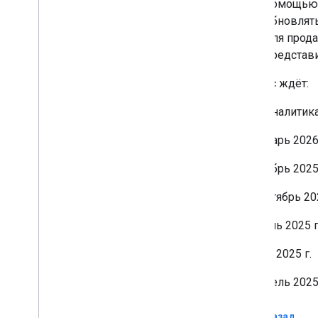
Review products
помощью
Review merchants
обновлять
для прода
Manage checkout settings
представи
Overview
Что нас ждёт:
Manage order tracking signals
Аналитика
Overview
Январь 2026 
Manage your online return policies
Ноябрь 2025 
Overview
Сентябрь 202
Manage local feeds partnership
Overview
Июль 2025 г
Май 2025 г.
Manage promotions
Overview
Апрель 2025 
Troubleshoot issues
Назад