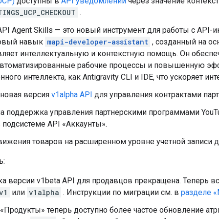
UCP)
доступны в
API уведомлений
через значение контекст
TINGS_UCP_CHECKOUT
.
API Agent Skills — это новый инструмент для работы с API
овый навык
mapi-developer-assistant
, созданный на осн
вляет интеллектуальную и контекстную помощь. Он обеспе
 автоматизированные рабочие процессы и повышенную эфф
нного интеллекта, как Antigravity CLI и IDE, что ускоряет ин
 новая версия
v1alpha API
для управления контрактами пар
 ​​поддержка управления партнерскими программами YouT
 подсистеме API «Аккаунты».
вижения товаров на расширенном уровне учетной записи д
ь:
а версии v1beta API для продавцов прекращена. Теперь в
v1
или
v1alpha
. Инструкции по миграции см. в
разделе «
 «Продукты» теперь доступно более частое обновление ат