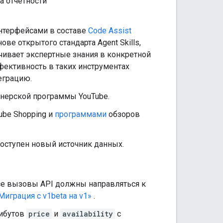
а отчетности
-интерфейсами в составе
Code Assist
ове открытого стандарта Agent Skills,
чивает экспертные знания в конкретной
ективность в таких инструментах
теграцию.
тнерской программы YouTube.
ube Shopping и
программами
обзоров
оступен новый источник данных.
се вызовы API должны направляться к
Миграция с v1beta на v1»
.
рибутов
price
и
availability
с