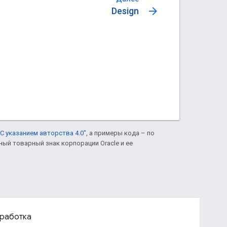
arrow_forward
Design
С указанием авторства 4.0"
, а примеры кода – по
нный товарный знак корпорации Oracle и ее
работка