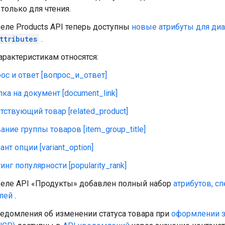
только для чтения.
еле Products API теперь доступны
новые атрибуты для ди
ttributes
.
арактеристикам относятся:
ос и ответ [вопрос_и_ответ]
ка на документ [document_link]
тствующий товар [related_product]
ание группы товаров [item_group_title]
ант опции [variant_option]
инг популярности [popularity_rank]
деле API «Продукты» добавлен полный набор
атрибутов, с
лей
.
едомления об изменении статуса товара при
оформлении за