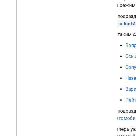
Link a Google business profile
на режим 
Manage Local Feeds Partnership (LFP)
providers
В подразд
View and troubleshoot issues
ProductA
К таким х
Manage data sources
Overview
Вопр
Manage API data sources
Ссыл
Manage various data source types
View your data sources
Сопу
Monitor and trigger data source
processing
Назв
Вари
Manage products
Overview
Рейт
Add and manage products
В подраз
Make frequent updates to your
products
автомоби
List your products data and product
Теперь ув
issues