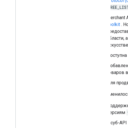
Protocol (
Enable automatic improvements
FREE_LIS
Manage reports
Merchant 
Overview
Toolkit
. Н
Get started
предоста
Evaluate your products
области,
Performance reports
искусстве
Understand the market
Доступна
Explore your competitive landscape
Analyze You
Tube Affiliate
Добавлена
Performance (Alpha)
товаров в
Compose a query
Для прод
Manage inventories
Что изменилос
Overview
Local inventories
Поддержк
Regional inventories
версиям
Manage reviews
В суб-API