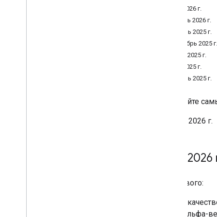
Май 2026 г.
Agentic tools
Январь 2026 г.
Verify your account's connection to
Merchant API
Ноябрь 2025 г.
Сентябрь 2025 г
Migration
Июль 2025 г.
Migrate from Content API
Май 2025 г.
Migrate from v1beta to v1
Апрель 2025 г.
Manage merchant accounts and
Получайте сам
settings
Overview
Май 2026 г.
Create accounts
Account relationships
Manage access control
Май 2026 
Manage business settings
Manage regions
Что нового:
Manage Merchant Center email
preferences
В качеств
Subscribe to push notifications
(альфа-ве